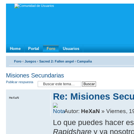
Home
Portal
Foro
Usuarios
Foro
‹
Juegos
‹
Sacred 2: Fallen angel
‹
Campaña
Misiones Secundarias
Publicar respuesta
Re: Misiones Sec
HeXaN
Autor:
HeXaN
» Viernes, 1
Lo que puedes hacer es
Rapidshare
y ya nosotr