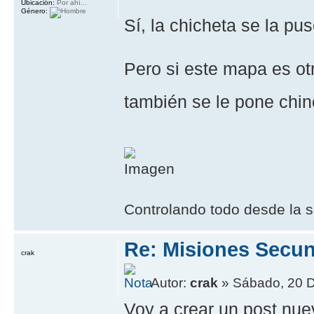
Ubicación:
Por ahí...
Género:
Sí, la chicheta se la pu
Pero si este mapa es ot
también se le pone chi
Controlando todo desde la s
Re: Misiones Secun
crak
Autor:
crak
» Sábado, 20 D
Voy a crear un post nue