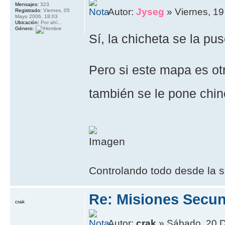
Mensajes:
323
Autor:
Jyseg
» Viernes, 19
Registrado:
Viernes, 05
Mayo 2006, 18:03
Ubicación:
Por ahí...
Género:
Sí, la chicheta se la pu
Pero si este mapa es ot
también se le pone chi
Controlando todo desde la s
Re: Misiones Secun
crak
Autor:
crak
» Sábado, 20 D