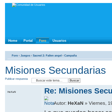
Home
Portal
Foro
Usuarios
Foro
‹
Juegos
‹
Sacred 2: Fallen angel
‹
Campaña
Misiones Secundarias
Publicar respuesta
Re: Misiones Sec
HeXaN
Autor:
HeXaN
» Viernes, 1