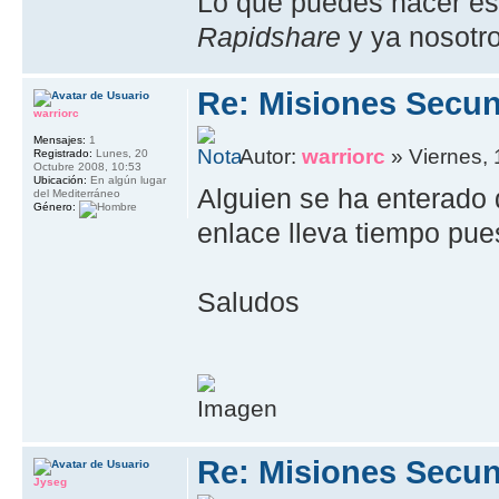
Lo que puedes hacer es
Rapidshare
y ya nosotr
Re: Misiones Secun
warriorc
Mensajes:
1
Autor:
warriorc
» Viernes, 
Registrado:
Lunes, 20
Octubre 2008, 10:53
Ubicación:
En algún lugar
Alguien se ha enterado
del Mediterráneo
Género:
enlace lleva tiempo pue
Saludos
Re: Misiones Secun
Jyseg