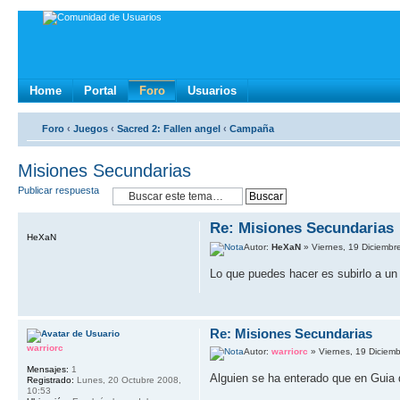
Home
Portal
Foro
Usuarios
Foro
‹
Juegos
‹
Sacred 2: Fallen angel
‹
Campaña
Misiones Secundarias
Publicar respuesta
Re: Misiones Secundarias
HeXaN
Autor:
HeXaN
» Viernes, 19 Diciembr
Lo que puedes hacer es subirlo a u
Re: Misiones Secundarias
warriorc
Autor:
warriorc
» Viernes, 19 Diciem
Mensajes:
1
Alguien se ha enterado que en Guia 
Registrado:
Lunes, 20 Octubre 2008,
10:53