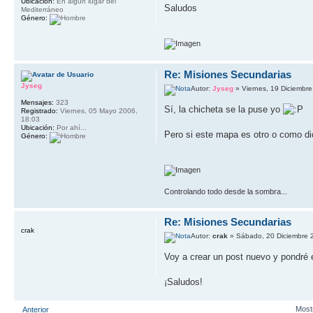
Ubicación:
En algún lugar del
Saludos
Mediterráneo
Género:
Re: Misiones Secundarias
Jyseg
Autor:
Jyseg
» Viernes, 19 Diciembr
Mensajes:
323
Sí, la chicheta se la puse yo
Registrado:
Viernes, 05 Mayo 2006,
18:03
Ubicación:
Por ahí...
Pero si este mapa es otro o como d
Género:
Controlando todo desde la sombra...
Re: Misiones Secundarias
crak
Autor:
crak
» Sábado, 20 Diciembre 
Voy a crear un post nuevo y pondré e
¡Saludos!
Most
Anterior