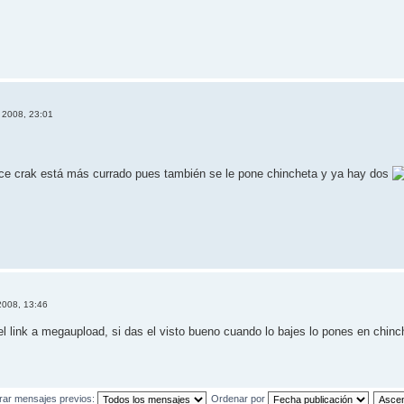
e 2008, 23:01
ice crak está más currado pues también se le pone chincheta y ya hay dos
2008, 13:46
l link a megaupload, si das el visto bueno cuando lo bajes lo pones en chinc
rar mensajes previos:
Ordenar por