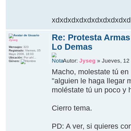
xdxdxdxdxdxdxdxdxdxd
Re: Protesta Arma
Jyseg
Lo Demas
Mensajes:
323
Registrado:
Viernes, 05
Mayo 2006, 18:03
Ubicación:
Por ahí...
Autor:
Jyseg
» Jueves, 12 
Género:
Macho, molestate tú en 
"alguien le haga llegar m
moléstate tú un poco y h
Cierro tema.
PD: A ver, si quieres co