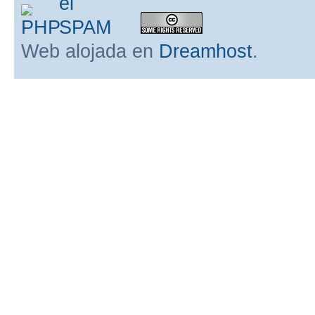
Web alojada en
Dreamhost
.