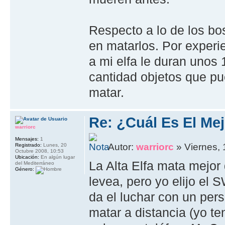
Respecto a lo de los bo
en matarlos. Por experi
a mi elfa le duran unos
cantidad objetos que pu
matar.
Re: ¿Cuál Es El Me
warriorc
Mensajes:
1
Autor:
warriorc
» Viernes, 
Registrado:
Lunes, 20
Octubre 2008, 10:53
Ubicación:
En algún lugar
La Alta Elfa mata mejor 
del Mediterráneo
Género:
levea, pero yo elijo el 
da el luchar con un per
matar a distancia (yo t