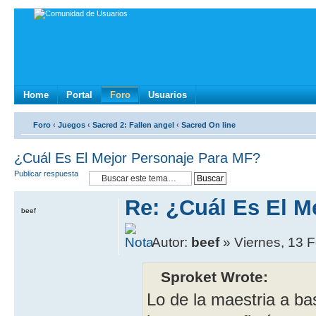
Home
Portal
Foro
Usuarios
Foro
‹
Juegos
‹
Sacred 2: Fallen angel
‹
Sacred On line
¿Cuál Es El Mejor Personaje Para MF?
Publicar respuesta
Re: ¿Cuál Es El M
beef
Autor:
beef
» Viernes, 13 F
Sproket Wrote:
Lo de la maestria a b