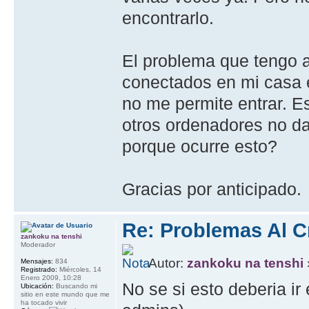
encontrarlo.
El problema que tengo a
conectados en mi casa e
no me permite entrar. Es
otros ordenadores no da
porque ocurre esto?
Gracias por anticipado.
Re: Problemas Al C
zankoku na tenshi
Moderador
Autor:
zankoku na tenshi
Mensajes:
834
Registrado:
Miércoles, 14
Enero 2009, 10:28
No se si esto deberia ir
Ubicación:
Buscando mi
sitio en este mundo que me
ha tocado vivir