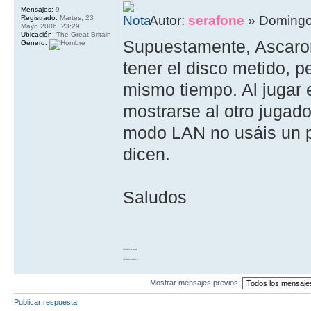
Mensajes:
9
Autor:
serafone
» Domingo
Registrado:
Martes, 23
Mayo 2006, 23:29
Ubicación:
The Great Britain
Supuestamente, Ascaron 
Género:
tener el disco metido, p
mismo tiempo. Al jugar 
mostrarse al otro jugado
modo LAN no usáis un p
dicen.
Saludos
10 GOTO work
20 RETURN 10
Mostrar mensajes previos:
Publicar respuesta