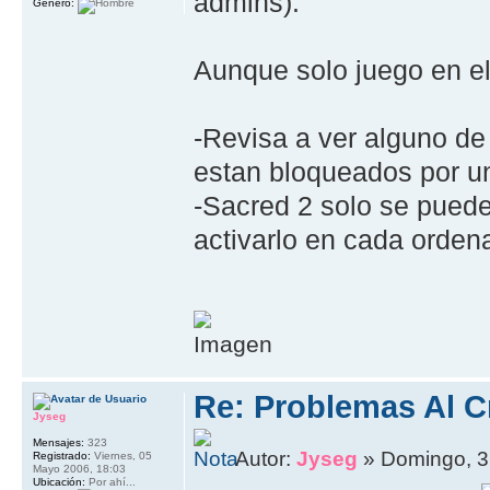
admins).
Género:
Aunque solo juego en el
-Revisa a ver alguno de
estan bloqueados por un 
-Sacred 2 solo se puede
activarlo en cada orden
Re: Problemas Al C
Jyseg
Mensajes:
323
Autor:
Jyseg
» Domingo, 3
Registrado:
Viernes, 05
Mayo 2006, 18:03
Ubicación:
Por ahí...