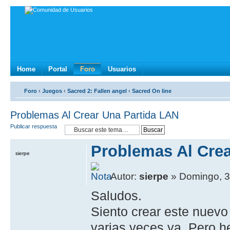
Home
Portal
Foro
Usuarios
Foro
‹
Juegos
‹
Sacred 2: Fallen angel
‹
Sacred On line
Problemas Al Crear Una Partida LAN
Publicar respuesta
Problemas Al Crea
sierpe
Autor:
sierpe
» Domingo, 3
Saludos.
Siento crear este nuevo
varias veces ya. Pero h