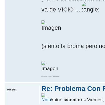
va de VICIO ...
(siento la broma pero no
Si el amor te dá la espalda ... tókale el kulo !!!
Re: Problema Con 
ivanaitor
Autor:
ivanaitor
» Viernes, 