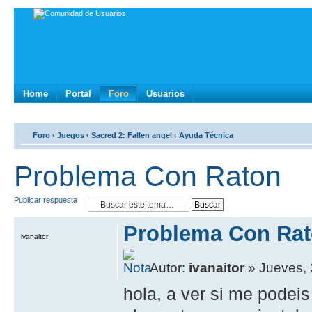
Home
Portal
Foro
Usuarios
Foro
‹
Juegos
‹
Sacred 2: Fallen angel
‹
Ayuda Técnica
Problema Con Raton
Publicar respuesta
Problema Con Ra
ivanaitor
Autor:
ivanaitor
» Jueves, 
hola, a ver si me podei