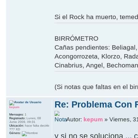
Si el Rock ha muerto, teme
BIRRÓMETRO
Cañas pendientes: Beliagal, 
Acongorrozeta, Klorzo, Rada
Cinabrius, Angel, Bechoman,
(Si notas que faltas en el b
Re: Problema Con 
kepum
Mensajes:
1
Autor:
kepum
» Viernes, 3
Registrado:
Lunes, 08
Junio 2009, 09:31
Ubicación:
hace falta decirlo
??? XD
Género:
y si no se soluciona ...