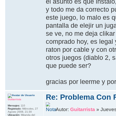
el asunto es que instalo
y todo me da correcto p
este juego, lo malo es 
pantalla de elejir un jug
se ve, no me deja clikar
comprado hoy, es legal
raton por cable y con ot
otros juegos (diablo 2,
que puede ser?
gracias por leerme y por
Re: Problema Con 
Guitarrista
Mensajes:
110
Autor:
Guitarrista
» Jueves,
Registrado:
Miércoles, 27
Agosto 2008, 21:30
Ubicación:
Miranda del