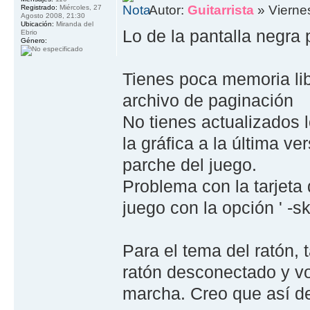
Autor:
Guitarrista
» Viernes
Registrado:
Miércoles, 27
Agosto 2008, 21:30
Ubicación:
Miranda del
Lo de la pantalla negra
Ebrio
Género:
Tienes poca memoria lib
archivo de paginación
No tienes actualizados l
la gráfica a la última ver
parche del juego.
Problema con la tarjeta d
juego con la opción ' -s
Para el tema del ratón,
ratón desconectado y vo
marcha. Creo que así de