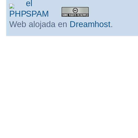
Web alojada en
Dreamhost
.