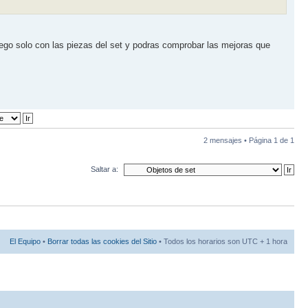
uego solo con las piezas del set y podras comprobar las mejoras que
2 mensajes • Página
1
de
1
Saltar a:
El Equipo
•
Borrar todas las cookies del Sitio
• Todos los horarios son UTC + 1 hora