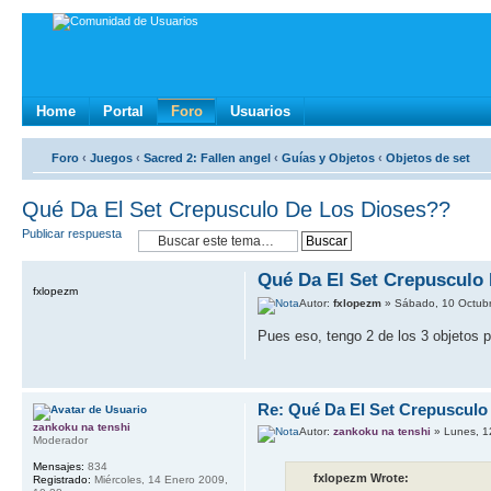
Home
Portal
Foro
Usuarios
Foro
‹
Juegos
‹
Sacred 2: Fallen angel
‹
Guías y Objetos
‹
Objetos de set
Qué Da El Set Crepusculo De Los Dioses??
Publicar respuesta
Qué Da El Set Crepusculo
fxlopezm
Autor:
fxlopezm
» Sábado, 10 Octubr
Pues eso, tengo 2 de los 3 objetos 
Re: Qué Da El Set Crepusculo
zankoku na tenshi
Autor:
zankoku na tenshi
» Lunes, 1
Moderador
Mensajes:
834
fxlopezm Wrote:
Registrado:
Miércoles, 14 Enero 2009,