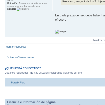
10:28
Pues eso, tengo 2 de los 3 objet
Ubicación:
Buscando mi sitio en este
mundo que me ha tocado vivir
Género:
En cada pieza del set debe haber ha
ofrecen.
Mostrar m
Publicar respuesta
Volver a Objetos de set
¿QUIÉN ESTÁ CONECTADO?
Usuarios registrados: No hay usuarios registrados visitando el Foro
Portal
•
Foro
Licencia e Información de página