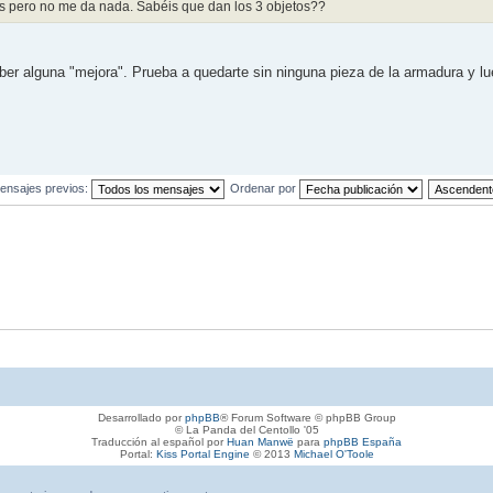
os pero no me da nada. Sabéis que dan los 3 objetos??
ber alguna "mejora". Prueba a quedarte sin ninguna pieza de la armadura y l
ensajes previos:
Ordenar por
Desarrollado por
phpBB
® Forum Software © phpBB Group
© La Panda del Centollo '05
Traducción al español por
Huan Manwë
para
phpBB España
Portal:
Kiss Portal Engine
© 2013
Michael O'Toole