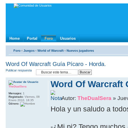
Home
Portal
Foro
Usuarios
Foro
‹
Juegos
‹
World of Warcraft
‹
Nuevos jugadores
Word Of Warcraft Guía Pícaro - Horda.
Publicar respuesta
Word Of Warcraft 
TheDualSera
Mensajes:
1
Registrado:
Viernes, 08
Autor:
TheDualSera
» Juev
Enero 2010, 18:35
Género:
Hola y un saludo a todos
-¿Mi pj? Tengo muchos 