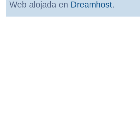
Web alojada en
Dreamhost
.