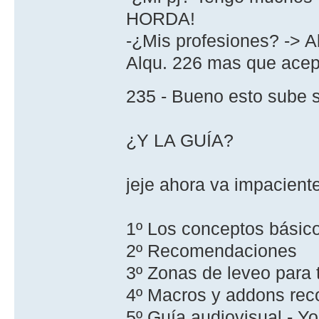
HORDA!
-¿Mis profesiones? -> A
Alqu. 226 mas que acept
235 - Bueno esto sube s
¿Y LA GUÍA?
jeje ahora va impaciente
1º Los conceptos básic
2º Recomendaciones
3º Zonas de leveo para 
4º Macros y addons re
5º Guía audiovisual - Y