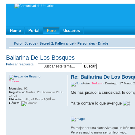
Home
Portal
Foro
Usuarios
Foro
‹
Juegos
‹
Sacred 2: Fallen angel
‹
Personajes
‹
Dríade
Bailarina De Los Bosques
Publicar respuesta
Re: Bailarina De Los Bosq
Torkan
Autor:
Torkan
» Domingo, 17 Marzo 2
Mensajes:
92
Me has picado la curiosidad, lo com
Registrado:
Martes, 23 Diciembre 2008,
14:08
Ubicación:
¡Ah, si! Estoy AQUÍ -->
Ya te contare lo que averigüe
Género:
Es mejor ser una hiena viva que un león mu
Pero es mucho mejor ser un león vivo.