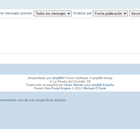
rar mensajes previos:
Ordenar por
Desarrollado por
phpBB
® Forum Software © phpBB Group
© La Panda del Centollo '05
Traducción al español por
Huan Manwë
para
phpBB España
Portal:
Kiss Portal Engine
© 2013
Michael O'Toole
omentarios son de sus respectivos autores.