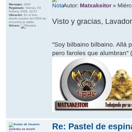
Autor:
Matxakeitor
» Miérc
Mensajes:
1602
Registrado:
Viernes, 03
Febrero 2006, 10:57
Ubicación:
En el foro,
desde octubre del 2004 sin
Visto y gracias, Lavad
encontrar la salida
Género:
"Soy bilbaino bilbaino. Allá 
pero faroles que alumbran" (
Re: Pastel de espi
zankoku na tenshi