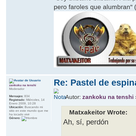
pero faroles que alumbran" (
Re: Pastel de espi
zankoku na tenshi
Moderador
Autor:
zankoku na tenshi
Mensajes:
834
Registrado:
Miércoles, 14
Enero 2009, 10:28
Ubicación:
Buscando mi
Matxakeitor Wrote:
sitio en este mundo que me
ha tocado vivir
Género:
Ah, sí, perdón