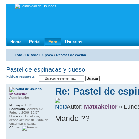
Home
Portal
Foro
Usuarios
Foro
‹
De todo un poco
‹
Recetas de cocina
Pastel de espinacas y queso
Publicar respuesta
Re: Pastel de esp
Matxakeitor
Administrador
Mensajes:
1602
Autor:
Matxakeitor
» Lunes
Registrado:
Viernes, 03
Febrero 2006, 10:57
Mande ??
Ubicación:
En el foro,
desde octubre del 2004 sin
encontrar la salida
Género: