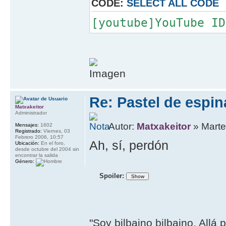
CODE:
SELECT ALL CODE
[youtube]YouTube ID
Re: Pastel de espi
Matxakeitor
Administrador
Autor:
Matxakeitor
» Marte
Mensajes:
1602
Registrado:
Viernes, 03
Febrero 2006, 10:57
Ah, sí, perdón
Ubicación:
En el foro,
desde octubre del 2004 sin
encontrar la salida
Género:
Spoiler:
"Soy bilbaino bilbaino. Allá 