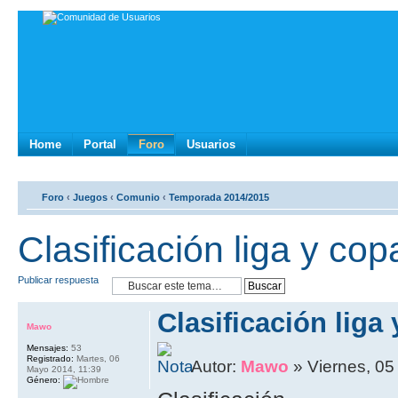
Home
Portal
Foro
Usuarios
Foro
‹
Juegos
‹
Comunio
‹
Temporada 2014/2015
Clasificación liga y cop
Publicar respuesta
Clasificación liga
Mawo
Mensajes:
53
Registrado:
Martes, 06
Autor:
Mawo
» Viernes, 05
Mayo 2014, 11:39
Género: