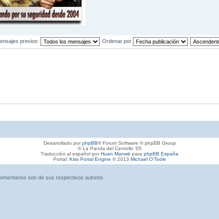
ensajes previos:
Ordenar por
Desarrollado por
phpBB
® Forum Software © phpBB Group
© La Panda del Centollo '05
Traducción al español por
Huan Manwë
para
phpBB España
Portal:
Kiss Portal Engine
© 2013
Michael O'Toole
omentarios son de sus respectivos autores.