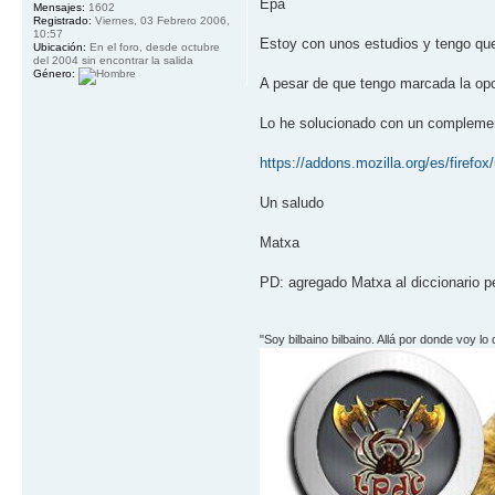
Epa
Mensajes:
1602
Registrado:
Viernes, 03 Febrero 2006,
10:57
Estoy con unos estudios y tengo que 
Ubicación:
En el foro, desde octubre
del 2004 sin encontrar la salida
Género:
A pesar de que tengo marcada la opci
Lo he solucionado con un compleme
https://addons.mozilla.org/es/firefo
Un saludo
Matxa
PD: agregado Matxa al diccionario 
"Soy bilbaino bilbaino. Allá por donde voy lo