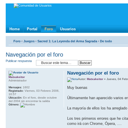
Home
Portal
Foro
Usuarios
Foro
‹
Juegos
‹
Sacred 1: La Leyenda del Arma Sagrada
‹
De todo
Navegación por el foro
Publicar respuesta
Navegación por el foro
Matxakeitor
Autor:
Matxakeitor
» Jueves, 04 Febr
Administrador
Muy buenas
Mensajes:
1602
Registrado:
Viernes, 03 Febrero 2006,
10:57
Últimamente han aparecido varios erro
Ubicación:
En el foro, desde octubre
del 2004 sin encontrar la salida
Género:
La mayoría de ellos los ha arreglad
Los tres primeros errores que he cit
como irá con Chrome, Ópera, ....