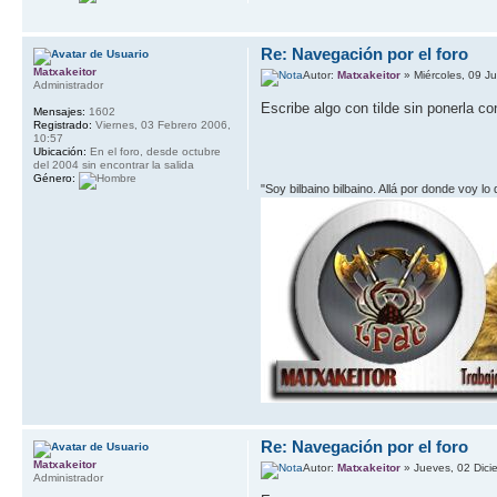
Re: Navegación por el foro
Matxakeitor
Autor:
Matxakeitor
» Miércoles, 09 J
Administrador
Escribe algo con tilde sin ponerla 
Mensajes:
1602
Registrado:
Viernes, 03 Febrero 2006,
10:57
Ubicación:
En el foro, desde octubre
del 2004 sin encontrar la salida
Género:
"Soy bilbaino bilbaino. Allá por donde voy lo
Re: Navegación por el foro
Matxakeitor
Autor:
Matxakeitor
» Jueves, 02 Dici
Administrador