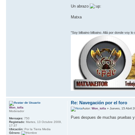
Un abrazo
Matxa
"Soy bilbaino bilbaino. Allá por donde voy lo
Re: Navegación por el foro
Won_tolla
Autor:
Won_tolla
» Jueves, 15 Abril 
Moderador
Pues despues de muchas pruebas y e
Mensajes:
750
Registrado:
Martes, 13 Octubre 2009,
17:37
Ubicación:
Por la Tierra Media
Género: