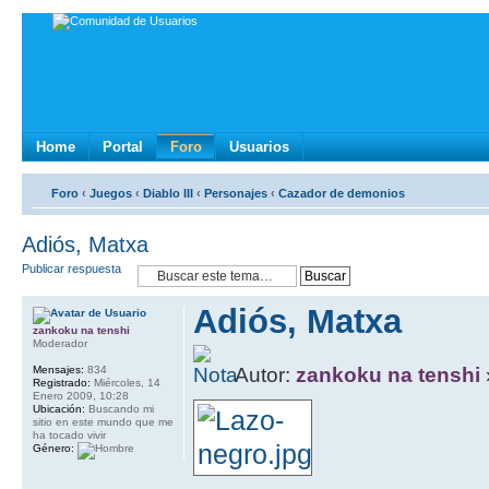
Home
Portal
Foro
Usuarios
Foro
‹
Juegos
‹
Diablo III
‹
Personajes
‹
Cazador de demonios
Adiós, Matxa
Publicar respuesta
Adiós, Matxa
zankoku na tenshi
Moderador
Mensajes:
834
Autor:
zankoku na tenshi
Registrado:
Miércoles, 14
Enero 2009, 10:28
Ubicación:
Buscando mi
sitio en este mundo que me
ha tocado vivir
Género: