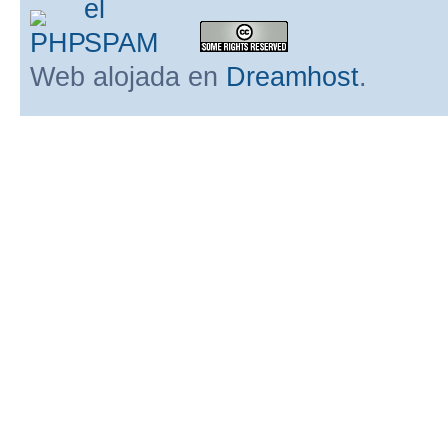
Web alojada en
Dreamhost
.