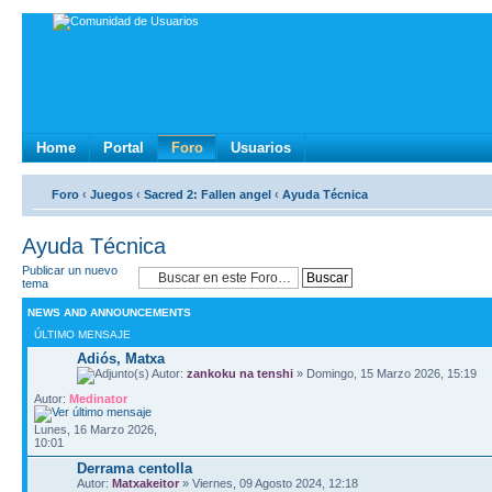
Home
Portal
Foro
Usuarios
Foro
‹
Juegos
‹
Sacred 2: Fallen angel
‹
Ayuda Técnica
Ayuda Técnica
Publicar un nuevo
tema
NEWS AND ANNOUNCEMENTS
ÚLTIMO MENSAJE
Adiós, Matxa
Autor:
zankoku na tenshi
» Domingo, 15 Marzo 2026, 15:19
Autor:
Medinator
Lunes, 16 Marzo 2026,
10:01
Derrama centolla
Autor:
Matxakeitor
» Viernes, 09 Agosto 2024, 12:18