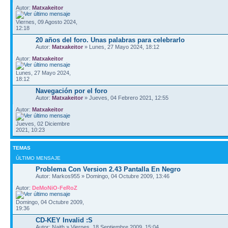
Autor:
Matxakeitor
Viernes, 09 Agosto 2024,
12:18
20 años del foro. Unas palabras para celebrarlo
Autor:
Matxakeitor
» Lunes, 27 Mayo 2024, 18:12
Autor:
Matxakeitor
Lunes, 27 Mayo 2024,
18:12
Navegación por el foro
Autor:
Matxakeitor
» Jueves, 04 Febrero 2021, 12:55
Autor:
Matxakeitor
Jueves, 02 Diciembre
2021, 10:23
TEMAS
ÚLTIMO MENSAJE
Problema Con Version 2.43 Pantalla En Negro
Autor: Markos955 » Domingo, 04 Octubre 2009, 13:46
Autor:
DeMoNiO-FeRoZ
Domingo, 04 Octubre 2009,
19:36
CD-KEY Invalid :S
Autor: Naith » Viernes, 18 Septiembre 2009, 15:04