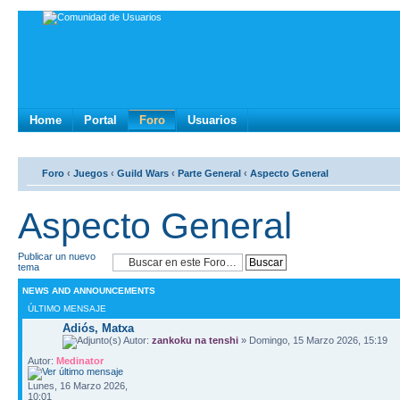
Home
Portal
Foro
Usuarios
Foro
‹
Juegos
‹
Guild Wars
‹
Parte General
‹
Aspecto General
Aspecto General
Publicar un nuevo
tema
NEWS AND ANNOUNCEMENTS
ÚLTIMO MENSAJE
Adiós, Matxa
Autor:
zankoku na tenshi
» Domingo, 15 Marzo 2026, 15:19
Autor:
Medinator
Lunes, 16 Marzo 2026,
10:01