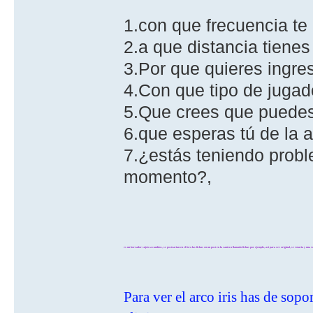
1.con que frecuencia te
2.a que distancia tiene
3.Por que quieres ingr
4.Con que tipo de jugad
5.Que crees que puedes 
6.que esperas tú de la 
7.¿estás teniendo probl
momento?,
es un borrador sujeto a cambios, se postearian en el foro las fichas en un post en la cantera llamado fichas por ejemplo, asi para ser original, se votaria y una v
Para ver el arco iris has de sop