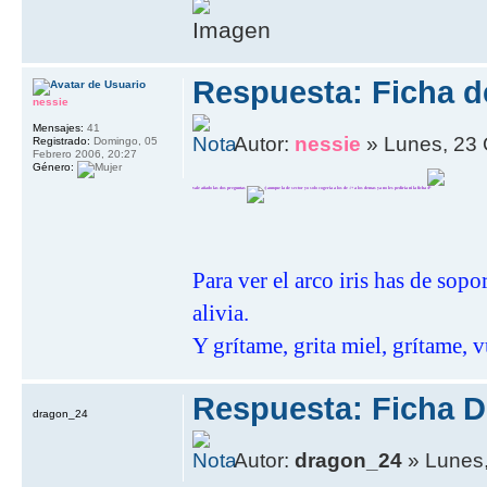
Respuesta: Ficha de
nessie
Mensajes:
41
Autor:
nessie
» Lunes, 23 
Registrado:
Domingo, 05
Febrero 2006, 20:27
Género:
vale añado las dos preguntas
aunque la de sector yo solo cogeria a los de -/+ a los demas ya no les pediria ni la ficha
Para ver el arco iris has de sop
alivia.
Y grítame, grita miel, grítame, v
Respuesta: Ficha D
dragon_24
Autor:
dragon_24
» Lunes,