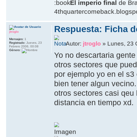
El imperio final
de Br
4thquartercomeback.blogsp
Respuesta: Ficha de
jtroglo
Mensajes:
1
Autor:
jtroglo
» Lunes, 23 
Registrado:
Jueves, 23
Febrero 2006, 00:08
Género:
Yo no descartaria gente
otros sectores que pued
por ejemplo yo en el s3
bien tener algun vecino
otros sectores casi qeu l
distancia en tiempo xd.