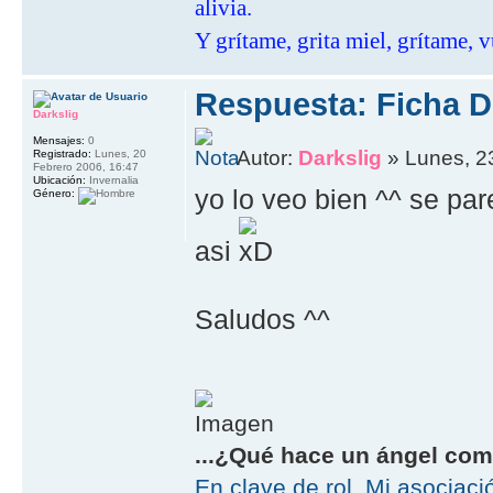
alivia.
Y grítame, grita miel, grítame, v
Respuesta: Ficha D
Darkslig
Mensajes:
0
Autor:
Darkslig
» Lunes, 2
Registrado:
Lunes, 20
Febrero 2006, 16:47
Ubicación:
Invernalia
yo lo veo bien ^^ se pa
Género:
asi
Saludos ^^
...¿Qué hace un ángel como
En clave de rol. Mi asociaci