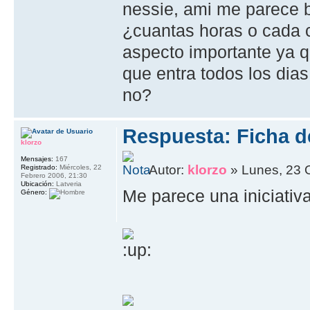
nessie, ami me parece b
¿cuantas horas o cada c
aspecto importante ya qu
que entra todos los dia
no?
Respuesta: Ficha de
klorzo
Mensajes:
167
Autor:
klorzo
» Lunes, 23 
Registrado:
Miércoles, 22
Febrero 2006, 21:30
Ubicación:
Latveria
Me parece una iniciativ
Género: