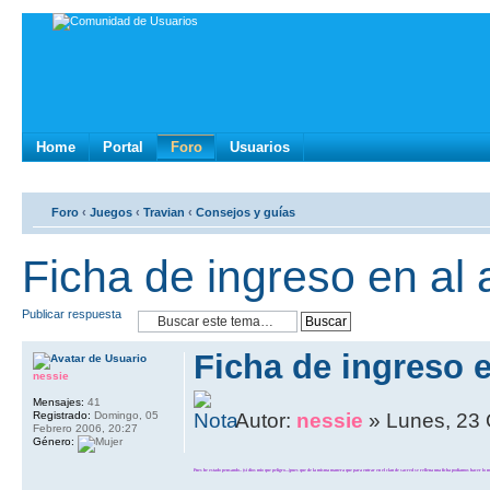
Home
Portal
Foro
Usuarios
Foro
‹
Juegos
‹
Travian
‹
Consejos y guías
Ficha de ingreso en al 
Publicar respuesta
Ficha de ingreso e
nessie
Mensajes:
41
Registrado:
Domingo, 05
Autor:
nessie
» Lunes, 23 
Febrero 2006, 20:27
Género:
Pues he estado pensando.. (si dios mio que peligro...)pues que de la misma manera que para entrar en el clan de sacred se rellena una ficha podiamos hacer lo m