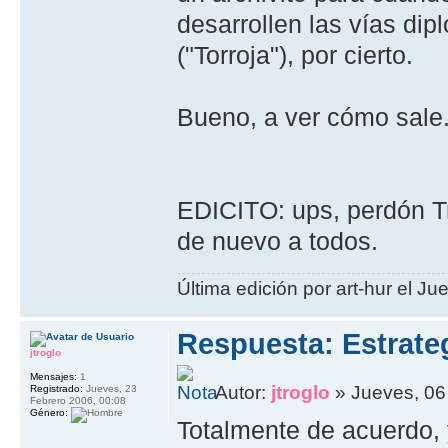
desarrollen las ví­as di
("Torroja"), por cierto.
Bueno, a ver cómo sale.
EDICITO: ups, perdón Tr
de nuevo a todos.
Última edición por art-hur el Ju
Respuesta: Estrate
jtroglo
Mensajes:
1
Autor:
jtroglo
» Jueves, 06 
Registrado:
Jueves, 23
Febrero 2006, 00:08
Género:
Totalmente de acuerdo, y