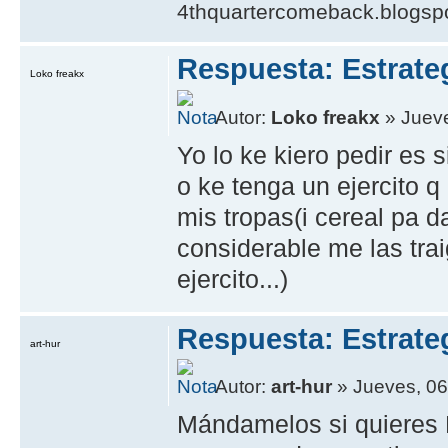
4thquartercomeback.blogsp
Respuesta: Estrate
Loko freakx
Autor:
Loko freakx
» Jueve
Yo lo ke kiero pedir es 
o ke tenga un ejercito q
mis tropas(i cereal pa 
considerable me las trai
ejercito...)
Respuesta: Estrate
art-hur
Autor:
art-hur
» Jueves, 06 
Mándamelos si quieres