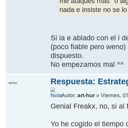
me ataques más" o algo
nada e insiste no se lo
Si ia e ablado con el i
(poco fiable pero weno) 
dispuesto.
No empezamos mal ^^
Respuesta: Estrate
art-hur
Autor:
art-hur
» Viernes, 07
Genial Freakx, no, si al
Yo he cogido el tiempo 