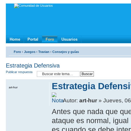
Home
Portal
Foro
Usuarios
Foro
‹
Juegos
‹
Travian
‹
Consejos y guías
Estrategia Defensiva
Publicar respuesta
Estrategia Defens
art-hur
Autor:
art-hur
» Jueves, 06 
Antes que nada que qued
ataque es normal, igual
es cuando se debe inter