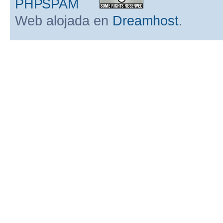
Web alojada en
Dreamhost
.