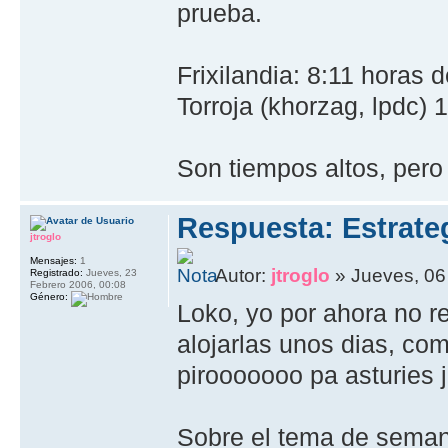
prueba.
Frixilandia: 8:11 horas d
Torroja (khorzag, lpdc) 
Son tiempos altos, pero 
Respuesta: Estrate
jtroglo
Mensajes:
1
Autor:
jtroglo
» Jueves, 06 
Registrado:
Jueves, 23
Febrero 2006, 00:08
Género:
Loko, yo por ahora no r
alojarlas unos dias, co
pirooooooo pa asturies j
Sobre el tema de seman