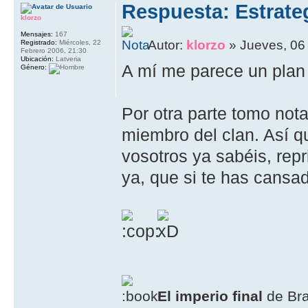
Respuesta: Estrate
klorzo
Mensajes:
167
Autor:
klorzo
» Jueves, 06 
Registrado:
Miércoles, 22
Febrero 2006, 21:30
Ubicación:
Latveria
A mí­ me parece un plan
Género:
Por otra parte tomo nota
miembro del clan. Así­ 
vosotros ya sabéis, rep
ya, que si te has cansad
El imperio final
de Br