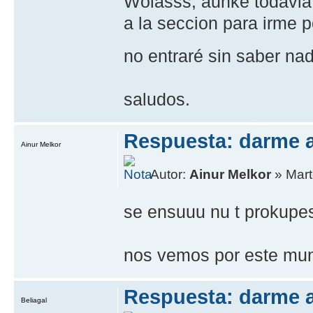
Wolasss, aunke todavia 
a la seccion para irme p
no entraré sin saber na
saludos.
Respuesta: darme 
Ainur Melkor
Autor:
Ainur Melkor
» Mart
se ensuuu nu t prokupe
nos vemos por este mun
Respuesta: darme 
Beliagal