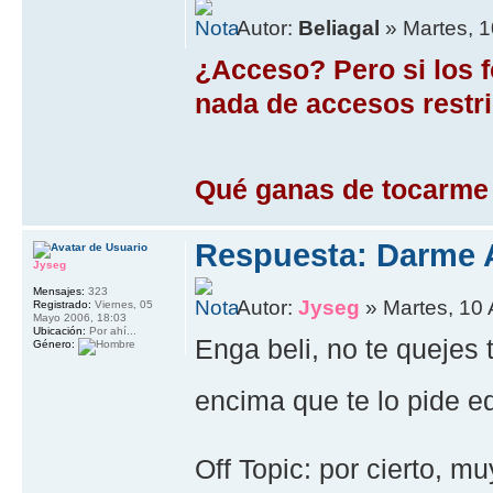
Autor:
Beliagal
» Martes, 1
¿Acceso? Pero si los f
nada de accesos restri
Qué ganas de tocarme 
Respuesta: Darme 
Jyseg
Mensajes:
323
Autor:
Jyseg
» Martes, 10 
Registrado:
Viernes, 05
Mayo 2006, 18:03
Ubicación:
Por ahí...
Enga beli, no te quejes 
Género:
encima que te lo pide e
Off Topic: por cierto, m