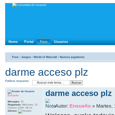
Home
Portal
Foro
Usuarios
Foro
‹
Juegos
‹
World of Warcraft
‹
Nuevos jugadores
darme acceso plz
Publicar respuesta
darme acceso plz
Ensueño
Mensajes:
15
Registrado:
Miércoles, 15
Autor:
Ensueño
» Martes, 
Febrero 2006, 08:14
Género: