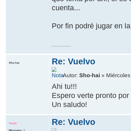
cuenta...
Por fin podré jugar en la
(Es lo que tiene pasarse por el Kripton...)
Re: Vuelvo
Sho-hai
Autor:
Sho-hai
» Miércoles
Ahi tu!!!
Espero verte pronto por a
Un saludo!
Re: Vuelvo
Yoshi
Mensajes:
0