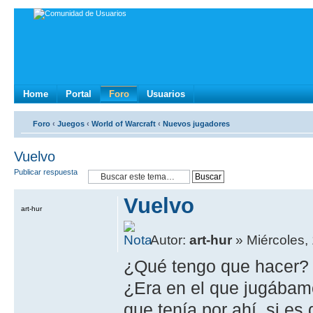
Home
Portal
Foro
Usuarios
Foro
‹
Juegos
‹
World of Warcraft
‹
Nuevos jugadores
Vuelvo
Publicar respuesta
Vuelvo
art-hur
Autor:
art-hur
» Miércoles,
¿Qué tengo que hacer? 
¿Era en el que jugábamo
que tenía por ahí, si e