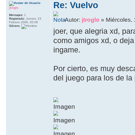
Re: Vuelvo
jtroglo
Mensajes:
1
Autor:
jtroglo
» Miércoles, 
Registrado:
Jueves, 23
Febrero 2006, 00:08
Género:
joer, que alegria xd, par
como amigos xd, o deja 
ingame.
Por cierto, es muy desc
del juego para los de l