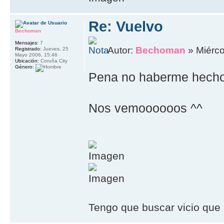
Re: Vuelvo
Bechoman
Mensajes:
7
Autor:
Bechoman
» Miérco
Registrado:
Jueves, 25
Mayo 2006, 15:46
Ubicación:
Coruña City
Género:
Pena no haberme hecho 
Nos vemoooooos ^^
Tengo que buscar vicio que 