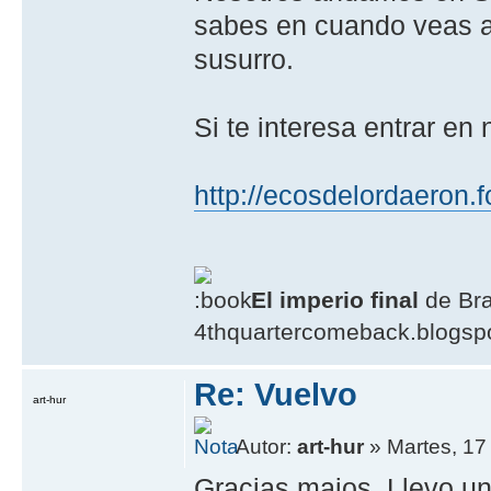
sabes en cuando veas a
susurro.
Si te interesa entrar en 
http://ecosdelordaeron.f
El imperio final
de Br
4thquartercomeback.blogsp
Re: Vuelvo
art-hur
Autor:
art-hur
» Martes, 17
Gracias majos. Llevo u