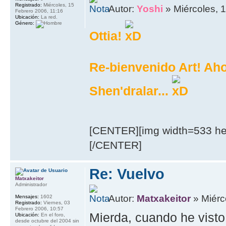
Registrado:
Miércoles, 15
Autor:
Yoshi
» Miércoles, 
Febrero 2006, 11:16
Ubicación:
La red.
Género:
Ottia!
Re-bienvenido Art! Ah
Shen'dralar...
[CENTER][img width=533 hei
[/CENTER]
Re: Vuelvo
Matxakeitor
Administrador
Autor:
Matxakeitor
» Miérc
Mensajes:
1602
Registrado:
Viernes, 03
Febrero 2006, 10:57
Mierda, cuando he visto 
Ubicación:
En el foro,
desde octubre del 2004 sin