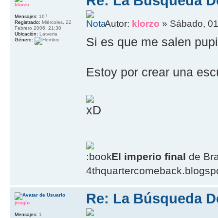
Re: La Búsqueda D
klorzo
Mensajes:
167
Autor:
klorzo
» Sábado, 01
Registrado:
Miércoles, 22
Febrero 2006, 21:30
Ubicación:
Latveria
Si es que me salen pupi
Género:
Estoy por crear una escu
El imperio final
de Br
4thquartercomeback.blogsp
Re: La Búsqueda D
jtroglo
Mensajes:
1