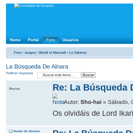
Home
Portal
Foro
Usuarios
Foro
‹
Juegos
‹
World of Warcraft
‹
La Taberna
La Búsqueda De Alnara
Publicar respuesta
Re: La Búsqueda 
Sho-hai
Autor:
Sho-hai
» Sábado, 0
Os olvidáis de Lord Ika