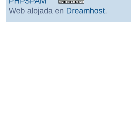
Web alojada en
Dreamhost
.