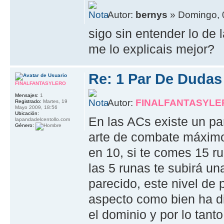
Autor:
bernys
» Domingo, 0
sigo sin entender lo de 
me lo explicais mejor?
Re: 1 Par De Dudas
FINALFANTASYLERO
Mensajes:
1
Autor:
FINALFANTASYLE
Registrado:
Martes, 19
Mayo 2009, 18:56
Ubicación:
En las ACs existe un pa
lapandadelcentollo.com
Género:
arte de combate máximo,
en 10, si te comes 15 ru
las 5 runas te subirá u
parecido, este nivel de
aspecto como bien ha di
el dominio y por lo tant