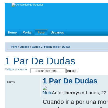
Home
Portal
Foro
Usuarios
Foro
‹
Juegos
‹
Sacred 2: Fallen angel
‹
Dudas
1 Par De Dudas
Publicar respuesta
1 Par De Dudas
bernys
Autor:
bernys
» Lunes, 22 
Cuando ir a por una mo