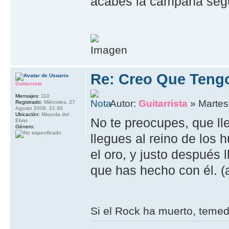
acabes la campaña segu
Re: Creo Que Teng
Guitarrista
Mensajes:
110
Autor:
Guitarrista
» Martes,
Registrado:
Miércoles, 27
Agosto 2008, 21:30
Ubicación:
Miranda del
No te preocupes, que 
Ebrio
Género:
llegues al reino de los
el oro, y justo después
que has hecho con él. (a
Si el Rock ha muerto, teme