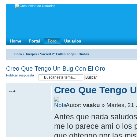
Home
Portal
Foro
Usuarios
Foro
‹
Juegos
‹
Sacred 2: Fallen angel
‹
Dudas
Creo Que Tengo Un Bug Con El Oro
Publicar respuesta
Creo Que Tengo U
vasku
Autor:
vasku
» Martes, 21 
Antes que nada saludos 
me lo parece ami o los p
que obtengo por las mis