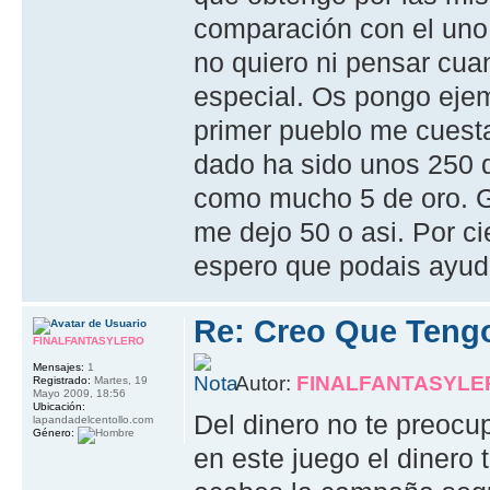
comparación con el uno
no quiero ni pensar cu
especial. Os pongo ejem
primer pueblo me cuest
dado ha sido unos 250 d
como mucho 5 de oro. Ga
me dejo 50 o asi. Por ci
espero que podais ayu
Re: Creo Que Teng
FINALFANTASYLERO
Mensajes:
1
Autor:
FINALFANTASYLE
Registrado:
Martes, 19
Mayo 2009, 18:56
Ubicación:
Del dinero no te preoc
lapandadelcentollo.com
Género:
en este juego el dinero 