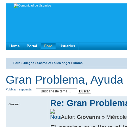
Home
Portal
Foro
Usuarios
Foro
‹
Juegos
‹
Sacred 2: Fallen angel
‹
Dudas
Gran Problema, Ayuda P
Publicar respuesta
Re: Gran Problema
Giovanni
Autor:
Giovanni
» Miércole