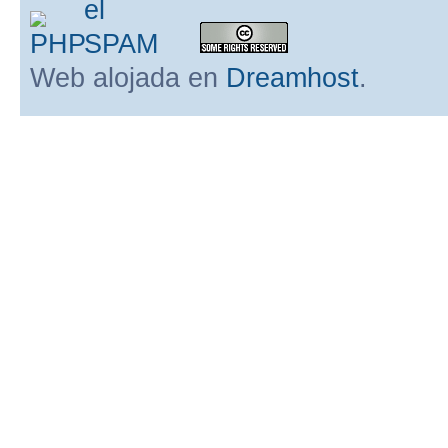
Web alojada en
Dreamhost
.