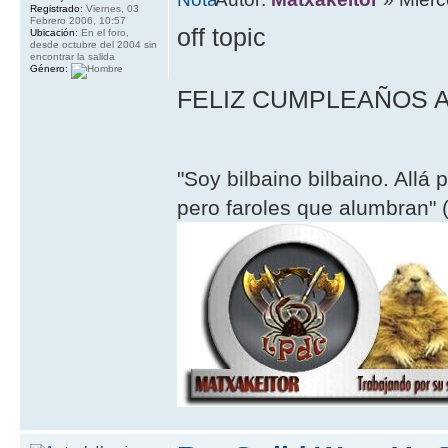
Registrado:
Viernes, 03
Febrero 2006, 10:57
off topic
Ubicación:
En el foro,
desde octubre del 2004 sin
encontrar la salida
Género:
FELIZ CUMPLEAÑOS ALEX
"Soy bilbaino bilbaino. Allá 
pero faroles que alumbran" (