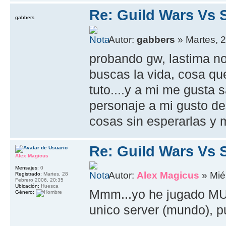
Re: Guild Wars Vs 
gabbers
Autor:
gabbers
» Martes, 2
probando gw, lastima no 
buscas la vida, cosa qu
tuto....y a mi me gusta 
personaje a mi gusto de
cosas sin esperarlas y m
Re: Guild Wars Vs 
Alex Magicus
Mensajes:
0
Autor:
Alex Magicus
» Mié
Registrado:
Martes, 28
Febrero 2006, 20:35
Ubicación:
Huesca
Mmm...yo he jugado MUCH
Género:
unico server (mundo), p