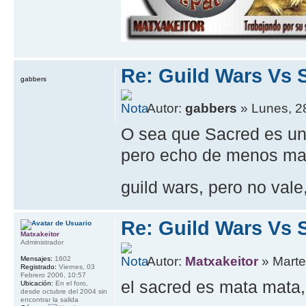
Re: Guild Wars Vs 
gabbers
Autor:
gabbers
» Lunes, 2
O sea que Sacred es un
pero echo de menos mas
guild wars, pero no vale, 
Re: Guild Wars Vs 
Matxakeitor
Administrador
Autor:
Matxakeitor
» Marte
Mensajes:
1602
Registrado:
Viernes, 03
Febrero 2006, 10:57
el sacred es mata mata,
Ubicación:
En el foro,
desde octubre del 2004 sin
encontrar la salida