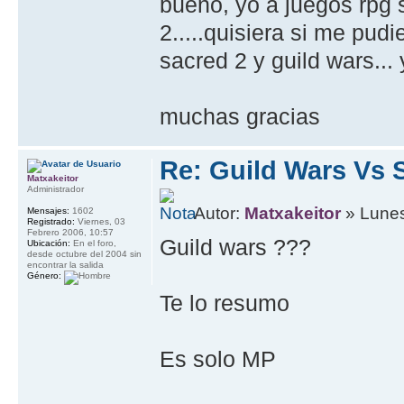
bueno, yo a juegos rpg s
2.....quisiera si me pudi
sacred 2 y guild wars...
muchas gracias
Re: Guild Wars Vs 
Matxakeitor
Administrador
Autor:
Matxakeitor
» Lunes
Mensajes:
1602
Registrado:
Viernes, 03
Febrero 2006, 10:57
Guild wars ???
Ubicación:
En el foro,
desde octubre del 2004 sin
encontrar la salida
Género:
Te lo resumo
Es solo MP