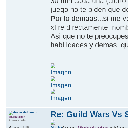
30 min cada una (ciert
juego no te piden que 
Por lo demaas...si me 
xfire directamente: nom
Asi que no te preocupes,
habilidades y demas, q
Re: Guild Wars Vs 
Matxakeitor
Administrador
Autor:
Matxakeitor
» Miérc
Mensajes:
1602