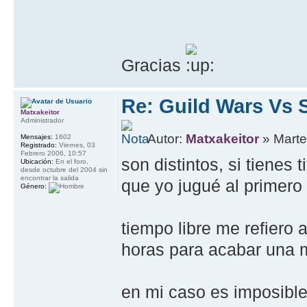
Gracias
Re: Guild Wars Vs 
Matxakeitor
Administrador
Autor:
Matxakeitor
» Marte
Mensajes:
1602
Registrado:
Viernes, 03
Febrero 2006, 10:57
son distintos, si tienes
Ubicación:
En el foro,
desde octubre del 2004 sin
encontrar la salida
que yo jugué al primero
Género:
tiempo libre me refiero a
horas para acabar una 
en mi caso es imposible