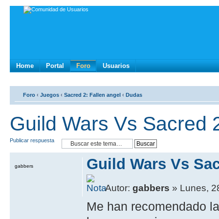
Home
Portal
Foro
Usuarios
Foro
‹
Juegos
‹
Sacred 2: Fallen angel
‹
Dudas
Guild Wars Vs Sacred 
Publicar respuesta
Guild Wars Vs Sac
gabbers
Autor:
gabbers
» Lunes, 2
Me han recomendado la c