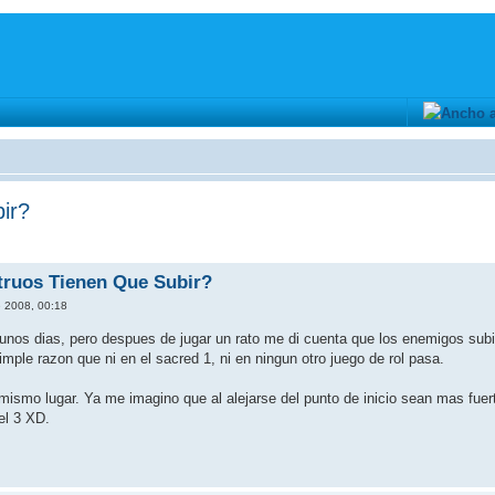
ir?
truos Tienen Que Subir?
 2008, 00:18
unos dias, pero despues de jugar un rato me di cuenta que los enemigos subia
imple razon que ni en el sacred 1, ni en ningun otro juego de rol pasa.
ismo lugar. Ya me imagino que al alejarse del punto de inicio sean mas fuerte
el 3 XD.