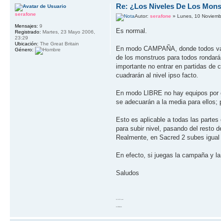
Re: ¿Los Niveles De Los Mons
serafone
Autor:
serafone
» Lunes, 10 Noviemb
Mensajes:
9
Es normal.
Registrado:
Martes, 23 Mayo 2006,
23:29
Ubicación:
The Great Britain
En modo CAMPAÑA, donde todos van en
Género:
de los monstruos para todos rondará
importante no entrar en partidas de
cuadrarán al nivel ipso facto.
En modo LIBRE no hay equipos por de
se adecuarán a la media para ellos; 
Esto es aplicable a todas las partes
para subir nivel, pasando del resto
Realmente, en Sacred 2 subes igual 
En efecto, si juegas la campaña y la
Saludos
10 GOTO work
20 RETURN 10