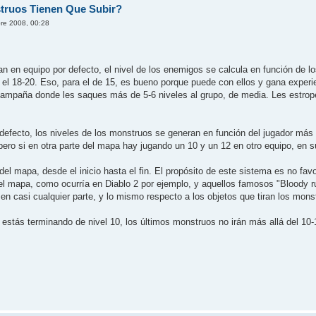
truos Tienen Que Subir?
re 2008, 00:28
 equipo por defecto, el nivel de los enemigos se calcula en función de los q
 el 18-20. Eso, para el de 15, es bueno porque puede con ellos y gana exper
 campaña donde les saques más de 5-6 niveles al grupo, de media. Les estrope
fecto, los niveles de los monstruos se generan en función del jugador más 
pero si en otra parte del mapa hay jugando un 10 y un 12 en otro equipo, en s
 del mapa, desde el inicio hasta el fin. El propósito de este sistema es no fa
 del mapa, como ocurría en Diablo 2 por ejemplo, y aquellos famosos "Bloody 
en casi cualquier parte, y lo mismo respecto a los objetos que tiran los mon
 estás terminando de nivel 10, los últimos monstruos no irán más allá del 10-