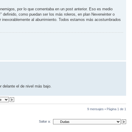
s enemigos, por lo que comentaba en un post anterior. Eso es medio
e" definido, como puedan ser los más roleros, en plan Neverwinter o
ucir inexorablemente al aburrimiento. Todos estamos más acostumbrados
r delante el de nivel más bajo.
9 mensajes • Página
1
de
1
Saltar a: