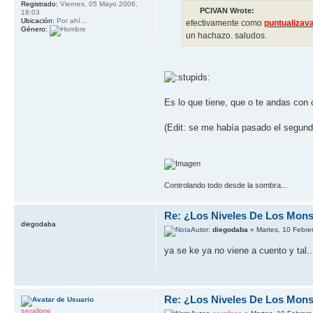
Registrado:
Viernes, 05 Mayo 2006,
PCIVAN Wrote:
18:03
Ubicación:
Por ahí...
efectivamente como
puntualizav
Género:
un hachazo. saludos.
Es lo que tiene, que o te andas con 
(Edit: se me había pasado el segundo
Controlando todo desde la sombra...
Re: ¿Los Niveles De Los Mons
diegodaba
Autor:
diegodaba
» Martes, 10 Febre
ya se ke ya no viene a cuento y tal..
Re: ¿Los Niveles De Los Mons
serafone