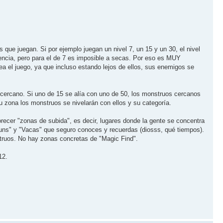
ue juegan. Si por ejemplo juegan un nivel 7, un 15 y un 30, el nivel
iencia, pero para el de 7 es imposible a secas. Por eso es MUY
a el juego, ya que incluso estando lejos de ellos, sus enemigos se
cercano. Si uno de 15 se alía con uno de 50, los monstruos cercanos
u zona los monstruos se nivelarán con ellos y su categoría.
vorecer "zonas de subida", es decir, lugares donde la gente se concentra
runs" y "Vacas" que seguro conoces y recuerdas (diosss, qué tiempos).
struos. No hay zonas concretas de "Magic Find".
12.