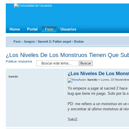
Home
Portal
Foro
Usuarios
Foro
‹
Juegos
‹
Sacred 2: Fallen angel
‹
Dudas
¿Los Niveles De Los Monstruos Tienen Que Sub
Publicar respuesta
¿Los Niveles De Los Mons
baredo
Autor:
baredo
» Lunes, 10 Noviembre
Yo empeze a jugar al sacred 2 hace 
bug que tiene mi juego. Solo por la s
PD: me refiero a un monstruo en un m
y encontrar al ultimo monstruo al niv
Salu2.