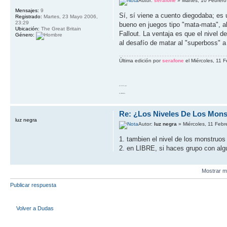
Autor:
serafone
» Martes, 10 Febrero
Mensajes:
9
Sí, sí viene a cuento diegodaba; es 
Registrado:
Martes, 23 Mayo 2006,
23:29
bueno en juegos tipo "mata-mata", al
Ubicación:
The Great Britain
Fallout. La ventaja es que el nivel
Género:
al desafío de matar al "superboss" a
Última edición por
serafone
el Miércoles, 11 F
10 GOTO work
20 RETURN 10
Re: ¿Los Niveles De Los Mons
luz negra
Autor:
luz negra
» Miércoles, 11 Febr
1. tambien el nivel de los monstruo
2. en LIBRE, si haces grupo con algu
Mostrar m
Publicar respuesta
Volver a Dudas