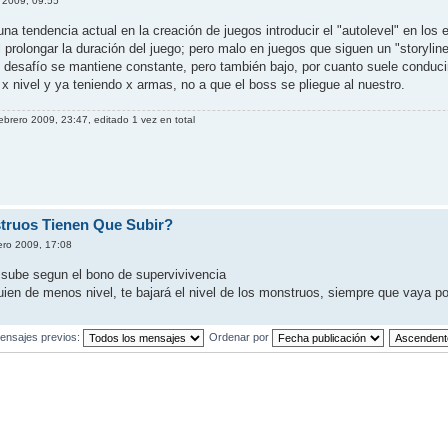
 2009, 09:55
una tendencia actual en la creación de juegos introducir el "autolevel" en lo
 prolongar la duración del juego; pero malo en juegos que siguen un "storylin
 de desafío se mantiene constante, pero también bajo, por cuanto suele cond
 x nivel y ya teniendo x armas, no a que el boss se pliegue al nuestro.
ebrero 2009, 23:47, editado 1 vez en total
truos Tienen Que Subir?
ero 2009, 17:08
s sube segun el bono de supervivivencia
ien de menos nivel, te bajará el nivel de los monstruos, siempre que vaya po
ensajes previos:
Ordenar por