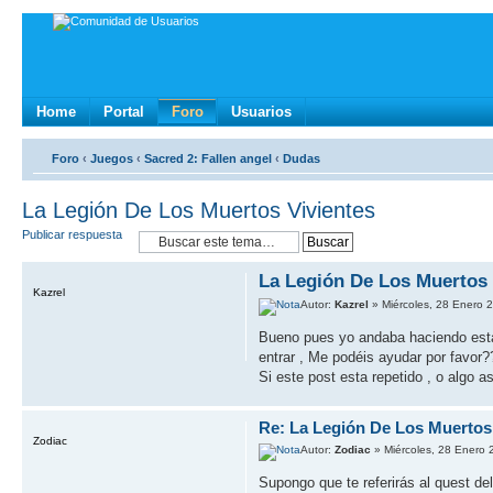
Home
Portal
Foro
Usuarios
Foro
‹
Juegos
‹
Sacred 2: Fallen angel
‹
Dudas
La Legión De Los Muertos Vivientes
Publicar respuesta
La Legión De Los Muertos 
Kazrel
Autor:
Kazrel
» Miércoles, 28 Enero 
Bueno pues yo andaba haciendo esta 
entrar , Me podéis ayudar por favor
Si este post esta repetido , o algo 
Re: La Legión De Los Muertos
Zodiac
Autor:
Zodiac
» Miércoles, 28 Enero 
Supongo que te referirás al quest del