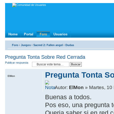
Home
Portal
Foro
Usuarios
Foro
‹
Juegos
‹
Sacred 2: Fallen angel
‹
Dudas
Pregunta Tonta Sobre Red Cerrada
Publicar respuesta
Pregunta Tonta S
ElMon
Autor:
ElMon
» Martes, 10
Buenas a todos.
Pos eso, una pregunta t
Queria saber si en red c