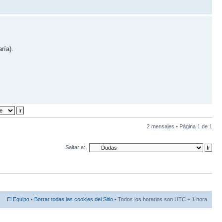
ría).
2 mensajes • Página
1
de
1
Saltar a:
El Equipo
•
Borrar todas las cookies del Sitio
• Todos los horarios son UTC + 1 hora