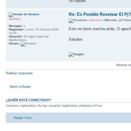
Un saludo
Re: Es Posible Resetear El Pj
warriorc
Autor:
warriorc
» Miércoles, 18 Febr
Mensajes:
1
Esto no tiene marcha atrás. O apech
Registrado:
Lunes, 20 Octubre 2008,
10:53
Ubicación:
En algún lugar del
Saludos
Mediterráneo
Género:
Mostrar m
Publicar respuesta
Volver a Dudas
¿QUIÉN ESTÁ CONECTADO?
Usuarios registrados: No hay usuarios registrados visitando el Foro
Portal
•
Foro