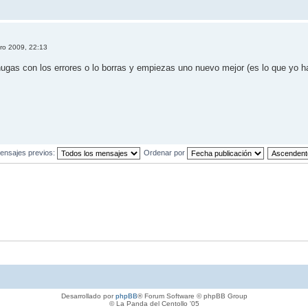
?
ero 2009, 22:13
ugas con los errores o lo borras y empiezas uno nuevo mejor (es lo que yo ha
ensajes previos:
Ordenar por
Desarrollado por
phpBB
® Forum Software © phpBB Group
© La Panda del Centollo '05