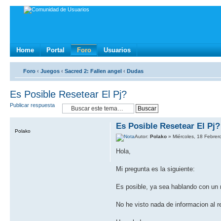
Home
Portal
Foro
Usuarios
Foro
‹
Juegos
‹
Sacred 2: Fallen angel
‹
Dudas
Es Posible Resetear El Pj?
Publicar respuesta
Es Posible Resetear El Pj?
Polako
Autor:
Polako
» Miércoles, 18 Febrer
Hola,
Mi pregunta es la siguiente:
Es posible, ya sea hablando con un n
No he visto nada de informacion al r