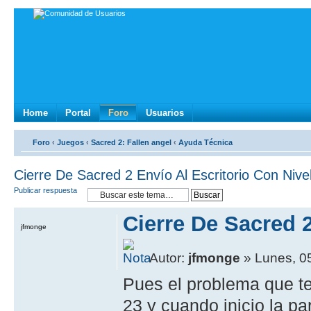
Home
Portal
Foro
Usuarios
Foro
‹
Juegos
‹
Sacred 2: Fallen angel
‹
Ayuda Técnica
Cierre De Sacred 2 Envío Al Escritorio Con Nive
Publicar respuesta
Cierre De Sacred 2
jfmonge
Autor:
jfmonge
» Lunes, 05
Pues el problema que te
23 y cuando inicio la pa