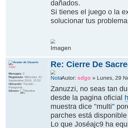
dañados.
Si tienes el juego o la 
solucionar tus problema
Re: Cierre De Sacre
sdgo
Mensajes:
0
Autor:
sdgo
» Lunes, 29 N
Registrado:
Miércoles, 01
Septiembre 2010, 15:52
Ubicación:
Trevelin -
Zanuzzi, no seas tan d
Patagonia
Género:
desde la pagina oficial
h
muestra dice "multi" por
parches está disponible
Lo que Joséajc9 ha equi