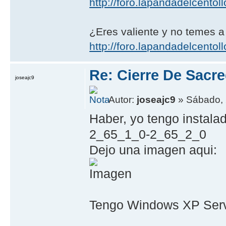
http://foro.lapandadelcentoll
¿Eres valiente y no temes a
http://foro.lapandadelcentoll
Re: Cierre De Sacre
joseajc9
Autor:
joseajc9
» Sábado, 
Haber, yo tengo instala
2_65_1_0-2_65_2_0
Dejo una imagen aqui:
Tengo Windows XP Serv