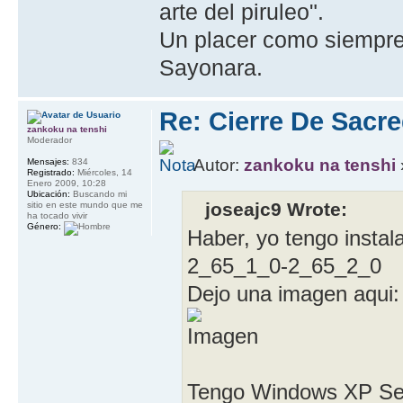
arte del piruleo".
Un placer como siempre
Sayonara.
Re: Cierre De Sacre
zankoku na tenshi
Moderador
Autor:
zankoku na tenshi
Mensajes:
834
Registrado:
Miércoles, 14
Enero 2009, 10:28
Ubicación:
Buscando mi
joseajc9 Wrote:
sitio en este mundo que me
ha tocado vivir
Género:
Haber, yo tengo instal
2_65_1_0-2_65_2_0
Dejo una imagen aqui:
Tengo Windows XP Ser