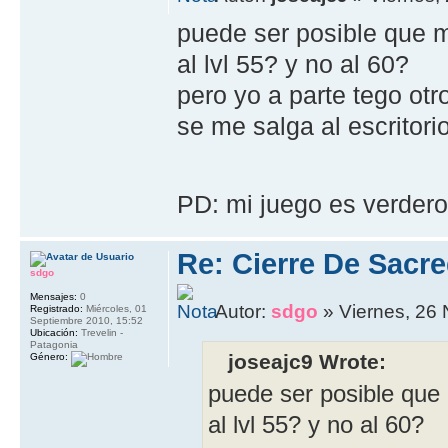
puede ser posible que m
al lvl 55? y no al 60?
pero yo a parte tego otr
se me salga al escritorio
PD: mi juego es verde
Re: Cierre De Sacre
sdgo
Mensajes:
0
Autor:
sdgo
» Viernes, 26
Registrado:
Miércoles, 01
Septiembre 2010, 15:52
Ubicación:
Trevelin -
Patagonia
joseajc9 Wrote:
Género:
puede ser posible que 
al lvl 55? y no al 60?