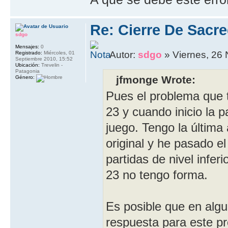
Re: Cierre De Sacre
sdgo
Mensajes:
0
Autor:
sdgo
» Viernes, 26
Registrado:
Miércoles, 01
Septiembre 2010, 15:52
Ubicación:
Trevelin -
Patagonia
jfmonge Wrote:
Género:
Pues el problema que t
23 y cuando inicio la p
juego. Tengo la última
original y he pasado e
partidas de nivel infer
23 no tengo forma.
Es posible que en algu
respuesta para este p