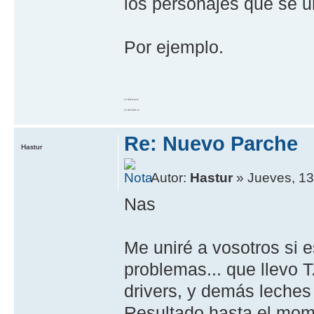
los personajes que se u
Por ejemplo.
10 GOTO work
20 RETURN 10
Re: Nuevo Parche
Hastur
Autor:
Hastur
» Jueves, 13
Nas
Me uniré a vosotros si 
problemas... que llevo T
drivers, y demás leches
Resultado hasta el mom