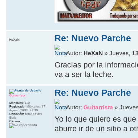
Re: Nuevo Parche
HeXaN
Autor:
HeXaN
» Jueves, 13
Gracias por la informac
va a ser la leche.
Re: Nuevo Parche
Guitarrista
Mensajes:
110
Autor:
Guitarrista
» Jueves
Registrado:
Miércoles, 27
Agosto 2008, 21:30
Ubicación:
Miranda del
Yo lo que quiero es qu
Ebrio
Género:
aburre ir de un sitio a o