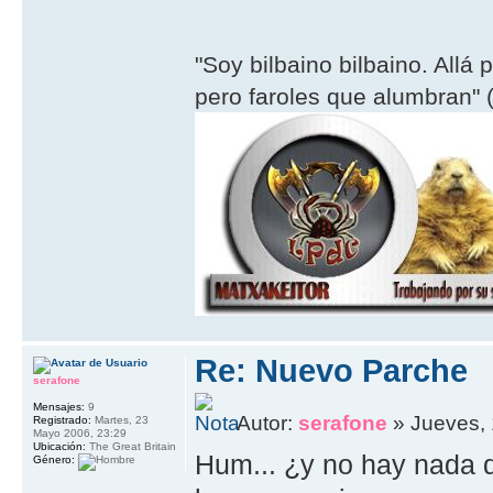
"Soy bilbaino bilbaino. Allá 
pero faroles que alumbran" (
Re: Nuevo Parche
serafone
Mensajes:
9
Autor:
serafone
» Jueves, 
Registrado:
Martes, 23
Mayo 2006, 23:29
Ubicación:
The Great Britain
Hum... ¿y no hay nada de
Género: