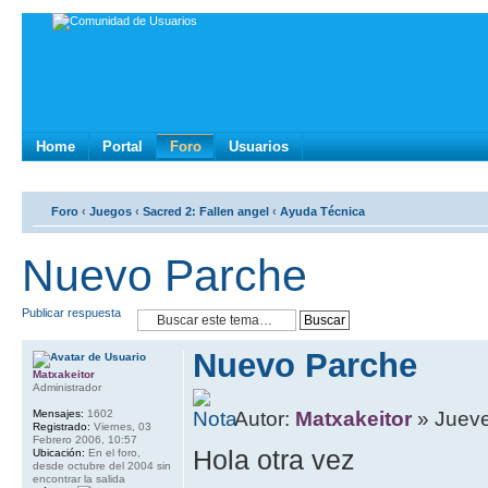
Home
Portal
Foro
Usuarios
Foro
‹
Juegos
‹
Sacred 2: Fallen angel
‹
Ayuda Técnica
Nuevo Parche
Publicar respuesta
Nuevo Parche
Matxakeitor
Administrador
Mensajes:
1602
Autor:
Matxakeitor
» Jueve
Registrado:
Viernes, 03
Febrero 2006, 10:57
Hola otra vez
Ubicación:
En el foro,
desde octubre del 2004 sin
encontrar la salida