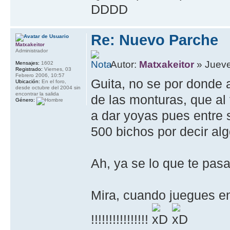
DDDD
Re: Nuevo Parche
Matxakeitor
Administrador
Autor:
Matxakeitor
» Jueve
Mensajes:
1602
Registrado:
Viernes, 03
Febrero 2006, 10:57
Guita, no se por donde 
Ubicación:
En el foro,
desde octubre del 2004 sin
encontrar la salida
de las monturas, que al
Género:
a dar yoyas pues entre sa
500 bichos por decir al
Ah, ya se lo que te pas
Mira, cuando juegues 
!!!!!!!!!!!!!!!!