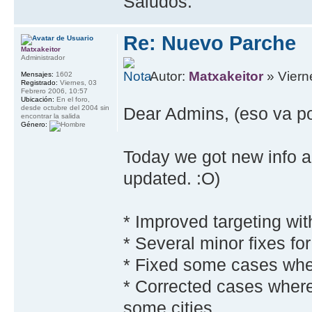
Saludos.
Re: Nuevo Parche
Matxakeitor
Administrador
Autor:
Matxakeitor
» Viern
Mensajes:
1602
Registrado:
Viernes, 03
Febrero 2006, 10:57
Ubicación:
En el foro,
desde octubre del 2004 sin
Dear Admins, (eso va p
encontrar la salida
Género:
Today we got new info a
updated. :O)
* Improved targeting wi
* Several minor fixes fo
* Fixed some cases wh
* Corrected cases where
some cities.