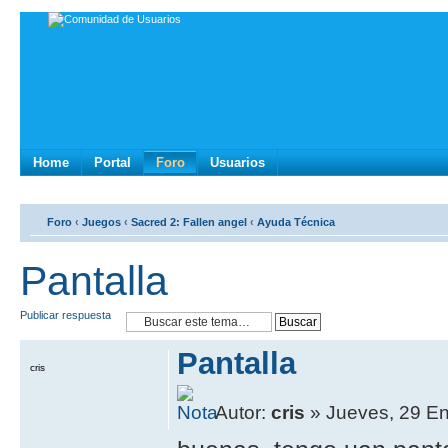
Home
Portal
Foro
Usuarios
Foro
‹
Juegos
‹
Sacred 2: Fallen angel
‹
Ayuda Técnica
Pantalla
Publicar respuesta
Pantalla
cris
Autor:
cris
» Jueves, 29 En