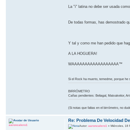
La "i" latina no debe ser usada como
De todas formas, has demostrado qu
Y tal y como me han pedido que hag
A LA HOGUERA!
WAAAAAAAAAAAAAAAAAA™
Si el Rock ha muerto, temedme, porque he
BIRRÓMETRO
Cañas pendientes: Beliagal, Matxakeitor, Ar
(Si notas que faltas en el birrómetro, no d
Re: Problema De Velocidad D
aaroncalero1
Autor:
aaroncalero1
» Miércoles, 18