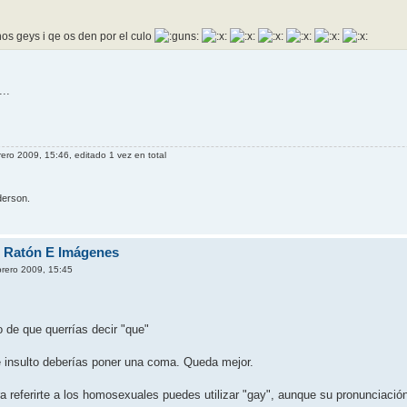
os geys i qe os den por el culo
..
rero 2009, 15:46, editado 1 vez en total
erson.
e Ratón E Imágenes
brero 2009, 15:45
 de que querrías decir "que"
o e insulto deberías poner una coma. Queda mejor.
ra referirte a los homosexuales puedes utilizar "gay", aunque su pronunciació