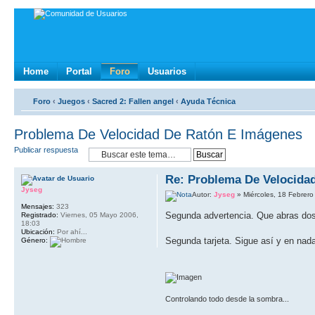
Home
Portal
Foro
Usuarios
Foro
‹
Juegos
‹
Sacred 2: Fallen angel
‹
Ayuda Técnica
Problema De Velocidad De Ratón E Imágenes
Publicar respuesta
Re: Problema De Velocida
Jyseg
Autor:
Jyseg
» Miércoles, 18 Febrero
Mensajes:
323
Segunda advertencia. Que abras dos 
Registrado:
Viernes, 05 Mayo 2006,
18:03
Ubicación:
Por ahí...
Segunda tarjeta. Sigue así y en nada
Género:
Controlando todo desde la sombra...