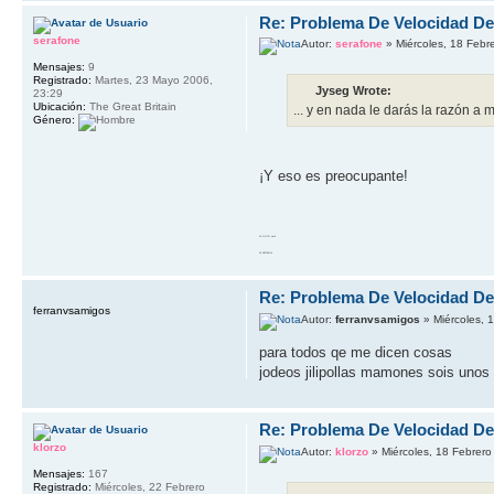
Re: Problema De Velocidad D
serafone
Autor:
serafone
» Miércoles, 18 Febr
Mensajes:
9
Registrado:
Martes, 23 Mayo 2006,
Jyseg Wrote:
23:29
Ubicación:
The Great Britain
... y en nada le darás la razón a 
Género:
¡Y eso es preocupante!
10 GOTO work
20 RETURN 10
Re: Problema De Velocidad D
ferranvsamigos
Autor:
ferranvsamigos
» Miércoles, 
para todos qe me dicen cosas
jodeos jilipollas mamones sois unos 
Re: Problema De Velocidad D
klorzo
Autor:
klorzo
» Miércoles, 18 Febrero
Mensajes:
167
Registrado:
Miércoles, 22 Febrero