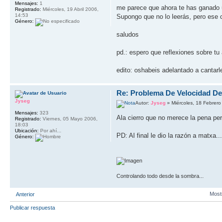
Mensajes:
1
me parece que ahora te has ganado una
Registrado:
Miércoles, 19 Abril 2006,
14:53
Supongo que no lo leerás, pero ese 
Género:
saludos
pd.: espero que reflexiones sobre tu
edito: oshabeis adelantado a cantarl
Re: Problema De Velocidad D
Jyseg
Autor:
Jyseg
» Miércoles, 18 Febrero
Mensajes:
323
Ala cierro que no merece la pena per
Registrado:
Viernes, 05 Mayo 2006,
18:03
Ubicación:
Por ahí...
PD: Al final le dio la razón a matxa...
Género:
Controlando todo desde la sombra...
Most
Anterior
Publicar respuesta