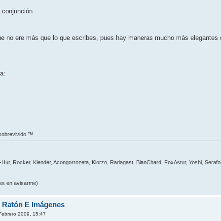
 conjunción.
e no ere más que lo que escribes, pues hay maneras mucho más elegantes d
a:
 sobrevivido.™
t-Hur, Rocker, Klender, Acongorrozeta, Klorzo, Radagast, BlanChard, FoxAstur, Yoshi, Seraf
udes en avisarme)
e Ratón E Imágenes
 Febrero 2009, 15:47