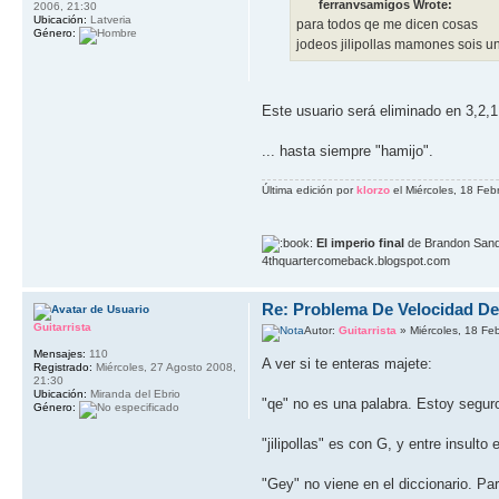
ferranvsamigos Wrote:
2006, 21:30
Ubicación:
Latveria
para todos qe me dicen cosas
Género:
jodeos jilipollas mamones sois un
Este usuario será eliminado en 3,2,1.
... hasta siempre "hamijo".
Última edición por
klorzo
el Miércoles, 18 Feb
El imperio final
de Brandon Sand
4thquartercomeback.blogspot.com
Re: Problema De Velocidad D
Guitarrista
Autor:
Guitarrista
» Miércoles, 18 Fe
Mensajes:
110
A ver si te enteras majete:
Registrado:
Miércoles, 27 Agosto 2008,
21:30
Ubicación:
Miranda del Ebrio
"qe" no es una palabra. Estoy seguro
Género:
"jilipollas" es con G, y entre insult
"Gey" no viene en el diccionario. Pa