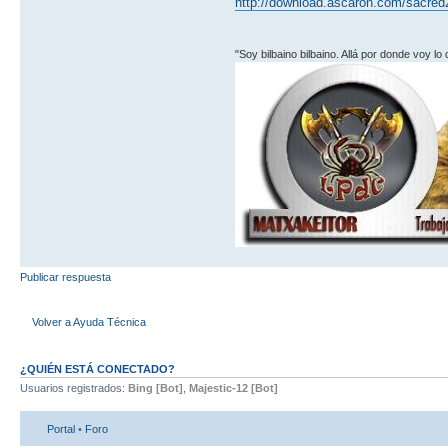
http://download.ascaron.com/sacred2
"Soy bilbaino bilbaino. Allá por donde voy lo
Publicar respuesta
Volver a Ayuda Técnica
¿QUIÉN ESTÁ CONECTADO?
Usuarios registrados:
Bing [Bot]
,
Majestic-12 [Bot]
Portal
•
Foro