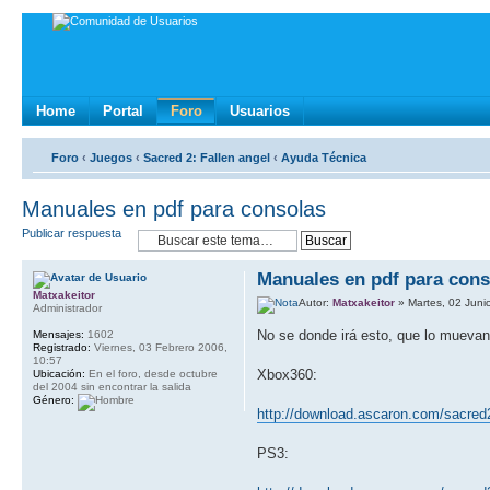
Home
Portal
Foro
Usuarios
Foro
‹
Juegos
‹
Sacred 2: Fallen angel
‹
Ayuda Técnica
Manuales en pdf para consolas
Publicar respuesta
Manuales en pdf para cons
Matxakeitor
Autor:
Matxakeitor
» Martes, 02 Juni
Administrador
No se donde irá esto, que lo muevan
Mensajes:
1602
Registrado:
Viernes, 03 Febrero 2006,
10:57
Xbox360:
Ubicación:
En el foro, desde octubre
del 2004 sin encontrar la salida
Género:
http://download.ascaron.com/sacred2
PS3: