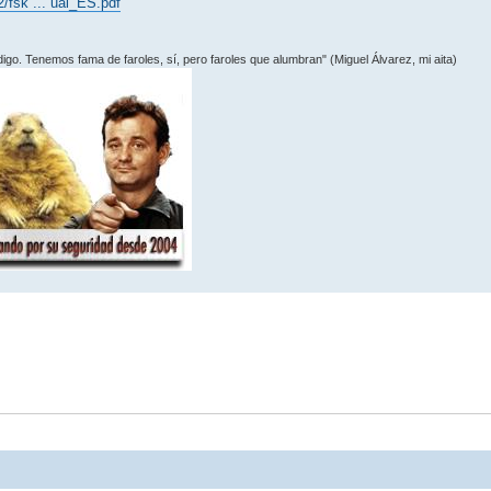
/fsk ... ual_ES.pdf
 digo. Tenemos fama de faroles, sí­, pero faroles que alumbran" (Miguel Álvarez, mi aita)