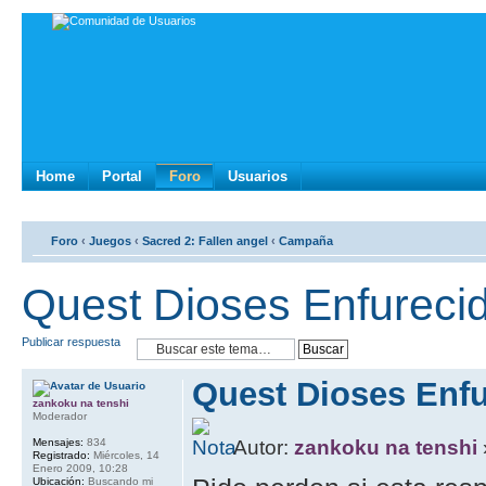
Home
Portal
Foro
Usuarios
Foro
‹
Juegos
‹
Sacred 2: Fallen angel
‹
Campaña
Quest Dioses Enfureci
Publicar respuesta
Quest Dioses Enf
zankoku na tenshi
Moderador
Mensajes:
834
Autor:
zankoku na tenshi
Registrado:
Miércoles, 14
Enero 2009, 10:28
Ubicación:
Buscando mi