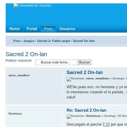
Home
Portal
Foro
Usuarios
Foro
‹
Juegos
‹
Sacred 2: Fallen angel
‹
Sacred On line
Sacred 2 On-lan
Publicar respuesta
Sacred 2 On-lan
steve_metallium
Autor:
steve_metallium
» Domingo, 0
WENo pues eso, mi hermano y yo tenem
lo intentamos creando el la partida.
salu4
Re: Sacred 2 On-lan
Dominicus
Autor:
Dominicus
» Domingo, 09 Nov
Descargate el parche 2
.12
por que me