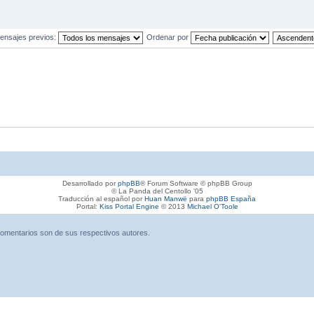
ensajes previos:
Ordenar por
Desarrollado por
phpBB
® Forum Software © phpBB Group
© La Panda del Centollo '05
Traducción al español por
Huan Manwë
para
phpBB España
Portal:
Kiss Portal Engine
© 2013
Michael O'Toole
omentarios son de sus respectivos autores.