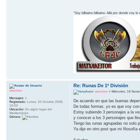
"Soy bilbaino bilbaino. Allá por donde voy lo
Re: Runas De 1ª División
warriorc
Autor:
warriorc
» Miércoles, 19 Novi
Mensajes:
1
De acuerdo en que las buenas depend
Registrado:
Lunes, 20 Octubre 2008,
10:53
De todas formas, yo es que voy con
Ubicación:
En algún lugar del
Estoy subiendo 3 personajes a la vez
Mediterráneo
Género:
y conocer a los 3 personajes que lle
Tengo las runas agrupadas no solo po
Ya dije en otro post que mi filosofía