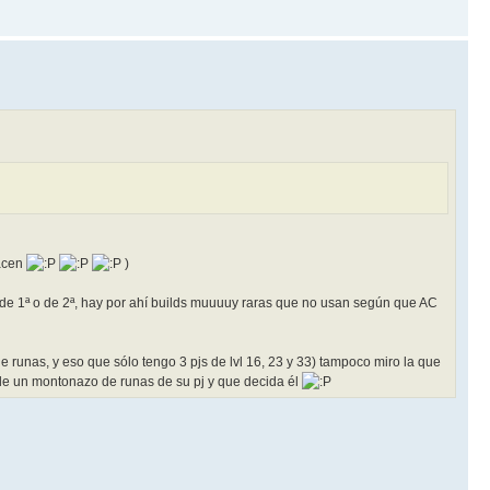
hacen
)
 de 1ª o de 2ª, hay por ahí builds muuuuy raras que no usan según que AC
e runas, y eso que sólo tengo 3 pjs de lvl 16, 23 y 33) tampoco miro la que
arle un montonazo de runas de su pj y que decida él