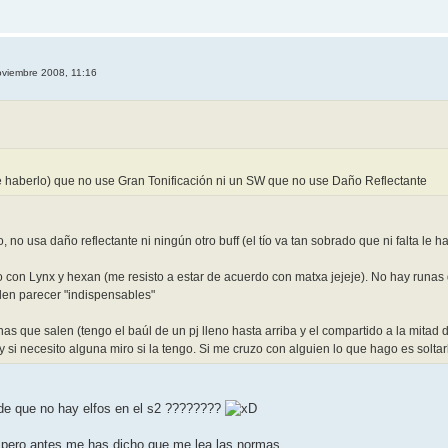
oviembre 2008, 11:16
 haberlo) que no use Gran Tonificación ni un SW que no use Daño Reflectante
 no usa daño reflectante ni ningún otro buff (el tío va tan sobrado que ni falta le 
 con Lynx y hexan (me resisto a estar de acuerdo con matxa jejeje). No hay runas
den parecer "indispensables"
s que salen (tengo el baúl de un pj lleno hasta arriba y el compartido a la mitad d
 si necesito alguna miro si la tengo. Si me cruzo con alguien lo que hago es solt
 de que no hay elfos en el s2 ????????
, pero antes me has dicho que me lea las normas