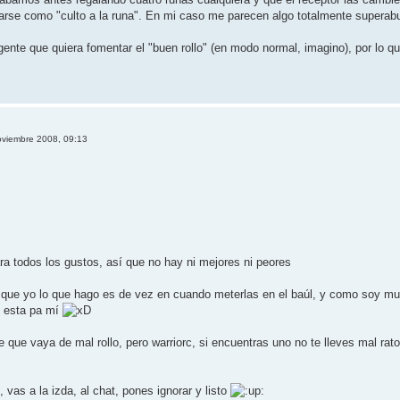
rse como "culto a la runa". En mi caso me parecen algo totalmente superabun
nte que quiera fomentar el "buen rollo" (en modo normal, imagino), por lo que
oviembre 2008, 09:13
a todos los gustos, así que no hay ni mejores ni peores
 que yo lo que hago es de vez en cuando meterlas en el baúl, y como soy muy
, esta pa mí
ue vaya de mal rollo, pero warriorc, si encuentras uno no te lleves mal rato n
 vas a la izda, al chat, pones ignorar y listo