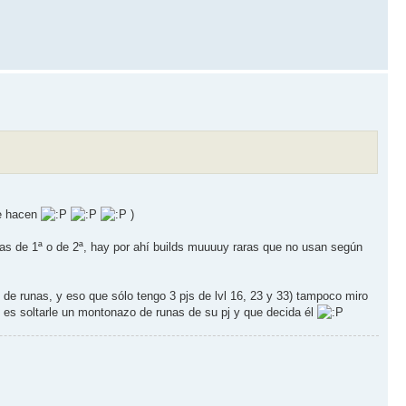
le hacen
)
as de 1ª o de 2ª, hay por ahí builds muuuuy raras que no usan según
d de runas, y eso que sólo tengo 3 pjs de lvl 16, 23 y 33) tampoco miro
o es soltarle un montonazo de runas de su pj y que decida él