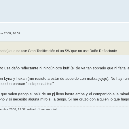
bre 2008, 10:59
berlo) que no use Gran Tonificación ni un SW que no use Daño Reflectante
 usa daño reflectante ni ningún otro buff (el tío va tan sobrado que ni falta 
n Lynx y hexan (me resisto a estar de acuerdo con matxa jejeje). No hay run
pueden parecer "indispensables"
ue salen (tengo el baúl de un pj lleno hasta arriba y el compartido a la mita
no y si necesito alguna miro si la tengo. Si me cruzo con alguien lo que hag
iembre 2008, 12:37, editado 1 vez en total