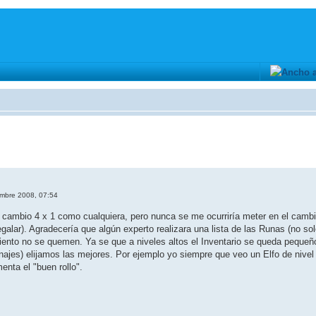
embre 2008, 07:54
 cambio 4 x 1 como cualquiera, pero nunca se me ocurriría meter en el cambio
galar). Agradecería que algún experto realizara una lista de las Runas (no so
iento no se quemen. Ya se que a niveles altos el Inventario se queda pequeñ
onajes) elijamos las mejores. Por ejemplo yo siempre que veo un Elfo de nive
nta el "buen rollo".