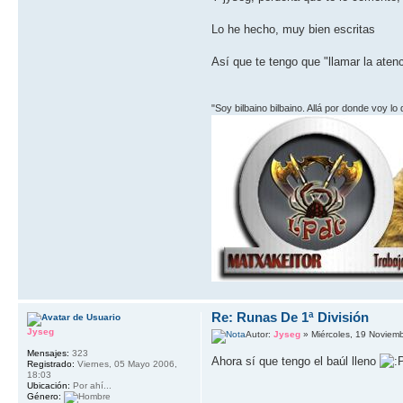
Lo he hecho, muy bien escritas
Así que te tengo que "llamar la aten
"Soy bilbaino bilbaino. Allá por donde voy lo
Re: Runas De 1ª División
Jyseg
Autor:
Jyseg
» Miércoles, 19 Noviem
Mensajes:
323
Ahora sí que tengo el baúl lleno
Registrado:
Viernes, 05 Mayo 2006,
18:03
Ubicación:
Por ahí...
Género: