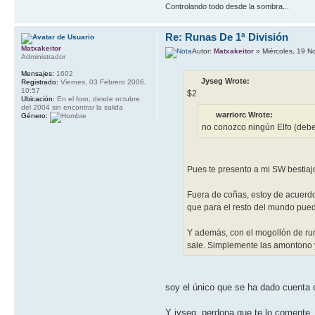
Controlando todo desde la sombra...
Re: Runas De 1ª División
Matxakeitor
Autor:
Matxakeitor
» Miércoles, 19 N
Administrador
Mensajes:
1602
Jyseg Wrote:
Registrado:
Viernes, 03 Febrero 2006,
10:57
$2
Ubicación:
En el foro, desde octubre
del 2004 sin encontrar la salida
warriorc Wrote:
Género:
no conozco ningún Elfo (debe
Pues te presento a mi SW bestiajo,
Fuera de coñas, estoy de acuerdo
que para el resto del mundo pue
Y además, con el mogollón de runa
sale. Simplemente las amontono y
soy el único que se ha dado cuenta
Y jyseg, perdona que te lo comente