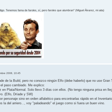
 digo. Tenemos fama de faroles, sí­, pero faroles que alumbran" (Miguel Álvarez, mi aita)
embre 2008, 10:45
e de la Build, pero no conozco ningún Elfo (debe haberlo) que no use Gran T
 el paso cambiado. Me explico:
 en Plata/Normal. Solo llevo 3 días con ellos. (No tengo ninguna prisa en lle
vo. (Elfo, Dríade y SW)
r personaje sino en orden alfabético para encontrarlas rápido en el Inventario
 es la del arriero..., voy "paladeando" el juego como si fuera un buen vino.