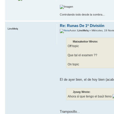
Controlando todo desde la sombra...
Re: Runas De 1ª División
LinxMelq
Autor:
LinxMelq
» Miércoles, 19 Nov
Matxakeitor Wrote:
Off topic
Que tal el examen ??
On topic
El de ayer bien, el de hoy bien (aca
Jyseg Wrote:
Ahora sí que tengo el baúl lleno
Tramposillo...