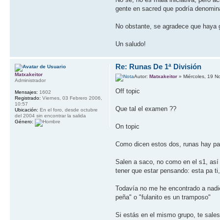
gente en sacred que podría denomina
No obstante, se agradece que haya ge
Un saludo!
Re: Runas De 1ª División
Matxakeitor
Autor:
Matxakeitor
» Miércoles, 19 N
Administrador
Off topic
Mensajes:
1602
Registrado:
Viernes, 03 Febrero 2006,
10:57
Que tal el examen ??
Ubicación:
En el foro, desde octubre
del 2004 sin encontrar la salida
Género:
On topic
Como dicen estos dos, runas hay par
Salen a saco, no como en el s1, así
tener que estar pensando: esta pa ti
Todavía no me he encontrado a nadie q
peña" o "fulanito es un tramposo"
Si estás en el mismo grupo, te sales,