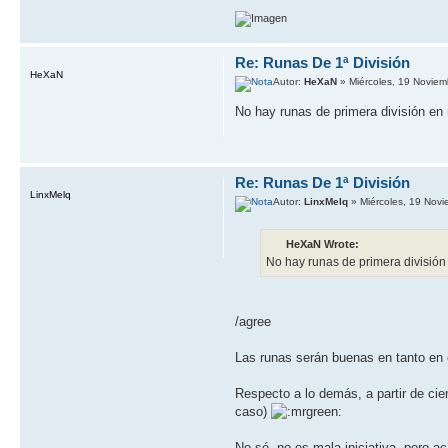
Re: Runas De 1ª División
HeXaN
Autor:
HeXaN
» Miércoles, 19 Noviem
No hay runas de primera división en
Re: Runas De 1ª División
LinxMelq
Autor:
LinxMelq
» Miércoles, 19 Nov
HeXaN Wrote:
No hay runas de primera división
/agree
Las runas serán buenas en tanto en 
Respecto a lo demás, a partir de cier
caso)
No sé, no es mala iniciativa, pero a