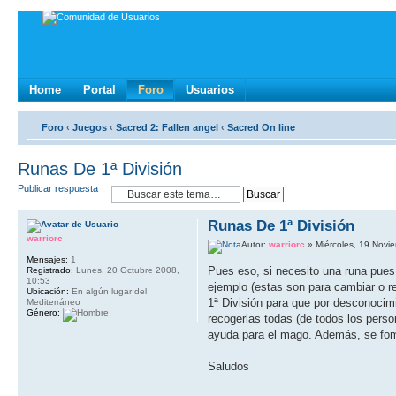
Home
Portal
Foro
Usuarios
Foro
‹
Juegos
‹
Sacred 2: Fallen angel
‹
Sacred On line
Runas De 1ª División
Publicar respuesta
Runas De 1ª División
warriorc
Autor:
warriorc
» Miércoles, 19 Novi
Mensajes:
1
Pues eso, si necesito una runa pues
Registrado:
Lunes, 20 Octubre 2008,
10:53
ejemplo (estas son para cambiar o re
Ubicación:
En algún lugar del
1ª División para que por desconocim
Mediterráneo
Género:
recogerlas todas (de todos los pers
ayuda para el mago. Además, se fome
Saludos