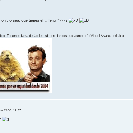
ción": o sea, que tienes el
lleno ?????
baúl
 digo. Tenemos fama de faroles, sí­, pero faroles que alumbran" (Miguel Álvarez, mi aita)
bre 2008, 12:37