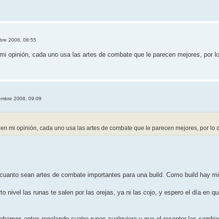
bre 2008, 08:55
 mi opinión, cada uno usa las artes de combate que le parecen mejores, por 
iembre 2008, 09:09
 en mi opinión, cada uno usa las artes de combate que le parecen mejores, por lo
cuanto sean artes de combate importantes para una build. Como build hay mi
to nivel las runas te salen por las orejas, ya ni las cojo, y espero el día en
cabamos antes regalando cuatro runas cualquiera y que el receptor las cambie