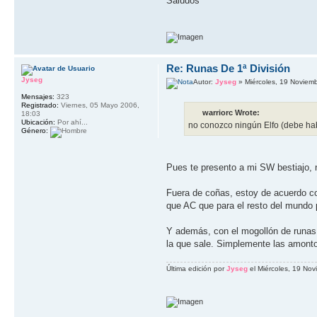
Saludos
Re: Runas De 1ª División
Jyseg
Autor:
Jyseg
» Miércoles, 19 Noviem
Mensajes:
323
Registrado:
Viernes, 05 Mayo 2006,
warriorc Wrote:
18:03
Ubicación:
Por ahí...
no conozco ningún Elfo (debe ha
Género:
Pues te presento a mi SW bestiajo, no
Fuera de coñas, estoy de acuerdo co
que AC que para el resto del mundo 
Y además, con el mogollón de runas q
la que sale. Simplemente las amonto
Última edición por
Jyseg
el Miércoles, 19 Nov