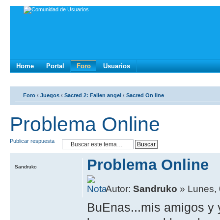
Home
Portal
Foro
Usuarios
Foro
‹
Juegos
‹
Sacred 2: Fallen angel
‹
Sacred On line
Problema Online
Publicar respuesta
Problema Online
Sandruko
Autor:
Sandruko
» Lunes, 
BuEnas...mis amigos y 