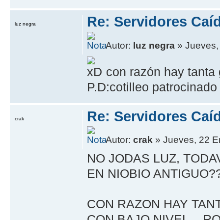
Re: Servidores Caí
luz negra
Autor:
luz negra
» Jueves,
con razón hay tanta g
P.D:cotilleo patrocinado
Re: Servidores Caí
crak
Autor:
crak
» Jueves, 22 E
NO JODAS LUZ, TODA
EN NIOBIO ANTIGUO?
CON RAZON HAY TANT
CON BAJO NIVEL... R