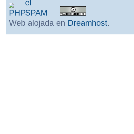
Web alojada en
Dreamhost
.