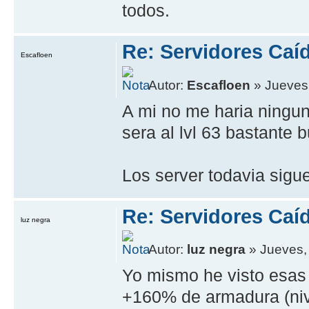
todos.
Re: Servidores Caí
Escafloen
Autor:
Escafloen
» Jueves,
A mi no me haria ningun
sera al lvl 63 bastante b
Los server todavia sigu
Re: Servidores Caí
luz negra
Autor:
luz negra
» Jueves,
Yo mismo he visto esas 
+160% de armadura (nivel