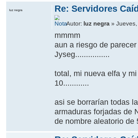
Re: Servidores Caí
luz negra
Autor:
luz negra
» Jueves,
mmmm
aun a riesgo de parecer
Jyseg................
total, mi nueva elfa y m
10............
asi se borrarían todas l
armaduras forjadas de
de nombre aleatorio de 