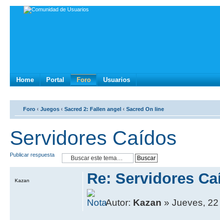
Home
Portal
Foro
Usuarios
Foro
‹
Juegos
‹
Sacred 2: Fallen angel
‹
Sacred On line
Servidores Caídos
Publicar respuesta
Re: Servidores Ca
Kazan
Autor:
Kazan
» Jueves, 22