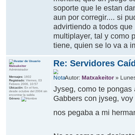
soporte que le estan da
aun por corregir.... si p
advirtiendo a todos que
multiplayer, tal y como p
tiene, quien se lo va a i
Re: Servidores Caí
Matxakeitor
Administrador
Autor:
Matxakeitor
» Lunes
Mensajes:
1602
Registrado:
Viernes, 03
Febrero 2006, 10:57
Jyseg, como te pongas a
Ubicación:
En el foro,
desde octubre del 2004 sin
encontrar la salida
Gabbers con jyseg, voy
Género:
nos pegaba a mi herman