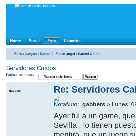
Home
Portal
Foro
Usuarios
Foro
‹
Juegos
‹
Sacred 2: Fallen angel
‹
Sacred On line
Servidores Caídos
Publicar respuesta
Re: Servidores Ca
gabbers
Autor:
gabbers
» Lunes, 0
Ayer fui a un game, qu
Sevilla , lo tienen pues
mentira, que un juego 