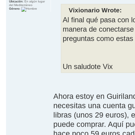
Ubicación:
En algún lugar
del Mediterráneo
Vixionario Wrote:
Género:
Al final qué pasa con 
manera de conectarse a
preguntas como estas 
Un saludote Vix
Ahora estoy en Guiriland
necesitas una cuenta gui
libras (unos 29 euros),
puede comprar. Aquí pued
hace poco 59 euros cad