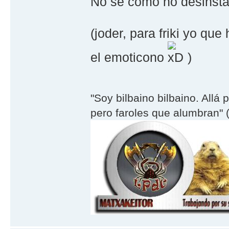
No se como no desinstala
(joder, para friki yo que
el emoticono
)
"Soy bilbaino bilbaino. Allá 
pero faroles que alumbran" (