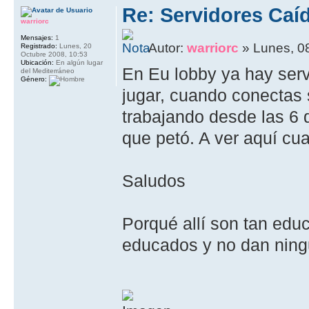
Re: Servidores Caí
warriorc
Mensajes:
1
Autor:
warriorc
» Lunes, 0
Registrado:
Lunes, 20
Octubre 2008, 10:53
Ubicación:
En algún lugar
En Eu lobby ya hay serv
del Mediterráneo
Género:
jugar, cuando conectas
trabajando desde las 6
que petó. A ver aquí cu
Saludos
Porqué allí son tan edu
educados y no dan nin