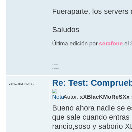
Fueraparte, los servers
Saludos
Última edición por
serafone
el 
10 GOTO work
20 RETURN 10
Re: Test: Comprue
xXBlacKMoReSXx
Autor:
xXBlacKMoReSXx
Bueno ahora nadie se e
que sale cuando entras 
rancio,soso y saborio