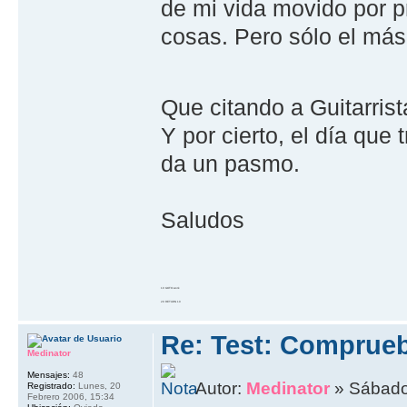
de mi vida movido por p
cosas. Pero sólo el más 
Que citando a Guitarrist
Y por cierto, el día que 
da un pasmo.
Saludos
10 GOTO work
20 RETURN 10
Re: Test: Comprue
Medinator
Mensajes:
48
Autor:
Medinator
» Sábado,
Registrado:
Lunes, 20
Febrero 2006, 15:34