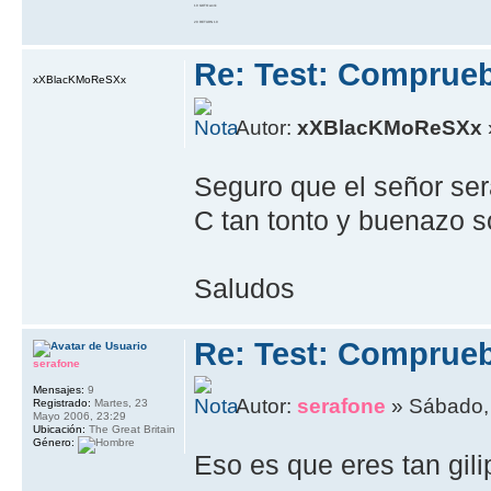
10 GOTO work
20 RETURN 10
Re: Test: Comprue
xXBlacKMoReSXx
Autor:
xXBlacKMoReSXx
Seguro que el señor se
C tan tonto y buenazo 
Saludos
Re: Test: Comprue
serafone
Mensajes:
9
Autor:
serafone
» Sábado, 
Registrado:
Martes, 23
Mayo 2006, 23:29
Ubicación:
The Great Britain
Género:
Eso es que eres tan gil