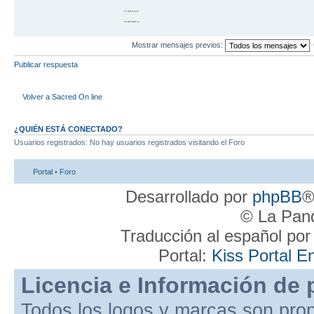
10 GOTO work
20 RETURN 10
Mostrar mensajes previos:
Publicar respuesta
Volver a Sacred On line
¿QUIÉN ESTÁ CONECTADO?
Usuarios registrados: No hay usuarios registrados visitando el Foro
Portal
•
Foro
Desarrollado por
phpBB
®
© La Pand
Traducción al español po
Portal:
Kiss Portal E
Licencia e Información de 
Todos los logos y marcas son pro