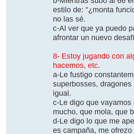
b-Mientras subo al 66 e
estilo de: "¿monta func
no las sé.
c-Al ver que ya puedo pa
afrontar un nuevo desaf
8- Estoy jugando con al
hacemos, etc.
a-Le fustigo constante
superbosses, dragones o
igual.
c-Le digo que vayamos a 
mucho, que mola, que bla
d-Le digo lo que me ape
es campaña, me ofrezo 