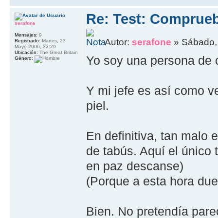
Re: Test: Comprue
serafone
Mensajes:
9
Autor:
serafone
» Sábado, 
Registrado:
Martes, 23
Mayo 2006, 23:29
Ubicación:
The Great Britain
Yo soy una persona de c
Género:
Y mi jefe es así como v
piel.
En definitiva, tan malo
de tabús. Aquí el único 
en paz descanse)
(Porque a esta hora duer
Bien. No pretendía parec