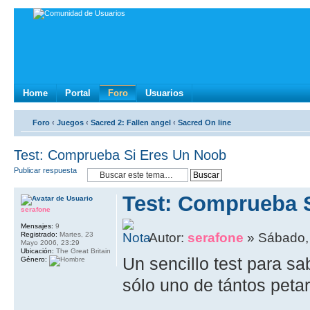
Home
Portal
Foro
Usuarios
Foro
‹
Juegos
‹
Sacred 2: Fallen angel
‹
Sacred On line
Test: Comprueba Si Eres Un Noob
Publicar respuesta
Test: Comprueba 
serafone
Mensajes:
9
Registrado:
Martes, 23
Autor:
serafone
» Sábado, 
Mayo 2006, 23:29
Ubicación:
The Great Britain
Un sencillo test para sa
Género:
sólo uno de tántos petar