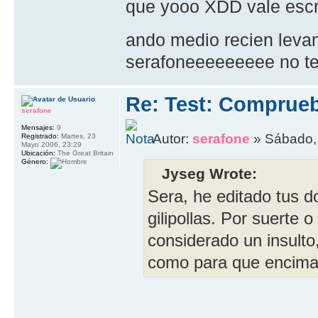
que yooo XDD vale escr
ando medio recien levan
serafoneeeeeeeee no te 
Re: Test: Comprue
serafone
Mensajes:
9
Autor:
serafone
» Sábado, 
Registrado:
Martes, 23
Mayo 2006, 23:29
Ubicación:
The Great Britain
Género:
Jyseg Wrote:
Sera, he editado tus d
gilipollas. Por suerte
considerado un insulto
como para que encima 