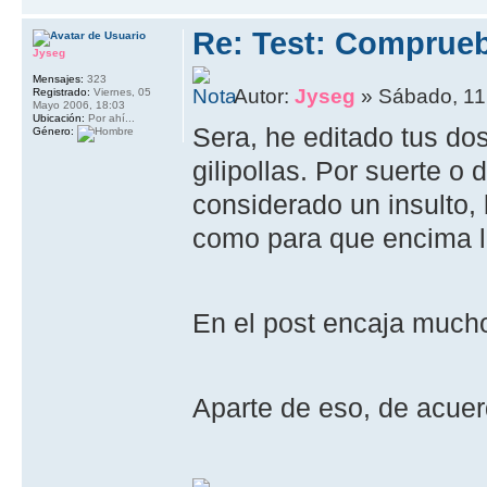
Re: Test: Comprue
Jyseg
Mensajes:
323
Autor:
Jyseg
» Sábado, 11 
Registrado:
Viernes, 05
Mayo 2006, 18:03
Ubicación:
Por ahí...
Sera, he editado tus do
Género:
gilipollas. Por suerte o
considerado un insulto,
como para que encima l
En el post encaja mucho
Aparte de eso, de acuer