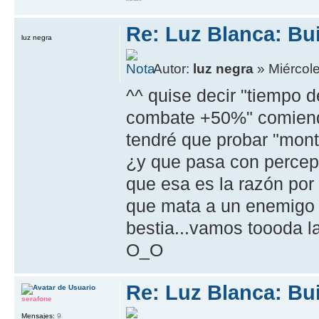
20 RETURN 10
Re: Luz Blanca: Bu
luz negra
Autor:
luz negra
» Miércole
^^ quise decir "tiempo 
combate +50%" comiendo
tendré que probar "monta"
¿y que pasa con percepc
que esa es la razón por 
que mata a un enemigo l
bestia...vamos toooda la
O_O
Re: Luz Blanca: Bu
serafone
Mensajes:
9