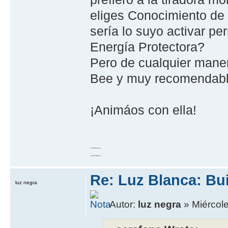
eliges Conocimiento de 
sería lo suyo activar p
Energía Protectora?
Pero de cualquier maner
Bee y muy recomendabl
¡Animáos con ella!
10 GOTO work
20 RETURN 10
Re: Luz Blanca: Bu
luz negra
Autor:
luz negra
» Miércole