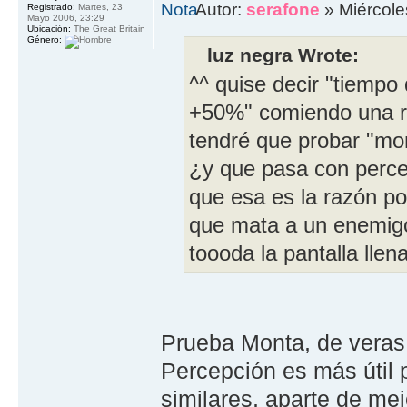
Autor:
serafone
» Miércole
Registrado:
Martes, 23
Mayo 2006, 23:29
Ubicación:
The Great Britain
Género:
luz negra Wrote:
^^ quise decir "tiempo
+50%" comiendo una ru
tendré que probar "mont
¿y que pasa con perce
que esa es la razón por
que mata a un enemigo
toooda la pantalla llen
Prueba Monta, de veras
Percepción es más útil 
similares, aparte de me