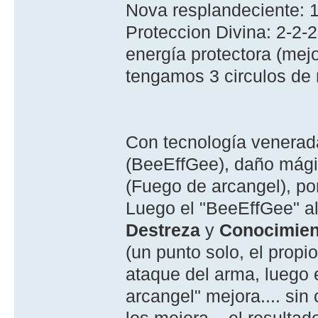
Nova resplandeciente: 1
Proteccion Divina: 2-2-2
energía protectora (mej
tengamos 3 circulos de
Con tecnología venera
(BeeEffGee), daño mági
(Fuego de arcangel), por
Luego el "BeeEffGee" al
Destreza
y
Conocimient
(un punto solo, el propi
ataque del arma, luego 
arcangel" mejora.... sin
los mejora... el resultad