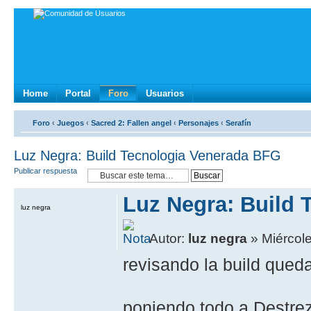
Home
Portal
Foro
Usuarios
Foro
‹
Juegos
‹
Sacred 2: Fallen angel
‹
Personajes
‹
Serafín
Luz Negra: Build Tecnologia Venerada BFG
Publicar respuesta
Luz Negra: Build
luz negra
Autor:
luz negra
» Miércole
revisando la build queda
poniendo todo a Destre