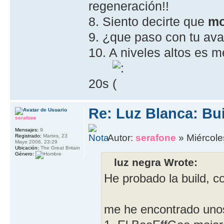
regeneración!!
8. Siento decirte que
mo
9. ¿que paso con tu ava
10. A niveles altos es 
20s
Re: Luz Blanca: Bu
serafone
Mensajes:
9
Autor:
serafone
» Miércole
Registrado:
Martes, 23
Mayo 2006, 23:29
Ubicación:
The Great Britain
Género:
luz negra Wrote:
He probado la build, c
me he encontrado uno