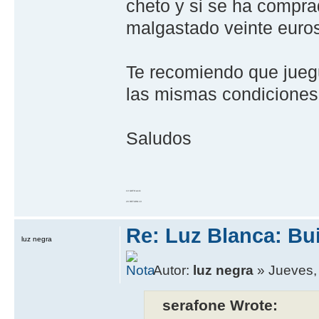
cheto y si se ha compra
malgastado veinte euros
Te recomiendo que jueg
las mismas condiciones
Saludos
10 GOTO work
20 RETURN 10
Re: Luz Blanca: Bu
luz negra
Autor:
luz negra
» Jueves,
serafone Wrote: