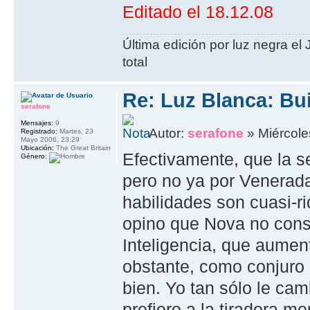
Editado el 18.12.08
Última edición por luz negra el
total
Re: Luz Blanca: Bu
serafone
Mensajes:
9
Autor:
serafone
» Miércole
Registrado:
Martes, 23
Mayo 2006, 23:29
Ubicación:
The Great Britain
Efectivamente, que la s
Género:
pero no ya por Venerada
habilidades son cuasi-ri
opino que Nova no cons
Inteligencia, que aument
obstante, como conjuro
bien. Yo tan sólo le ca
prefiero a la tiradora 