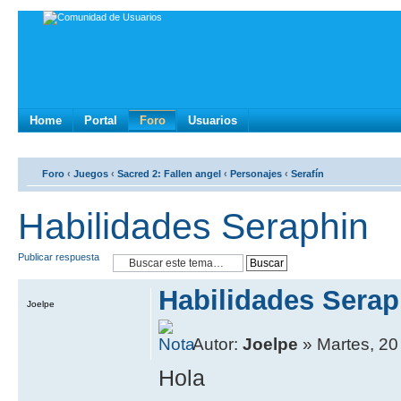
Home
Portal
Foro
Usuarios
Foro
‹
Juegos
‹
Sacred 2: Fallen angel
‹
Personajes
‹
Serafín
Habilidades Seraphin
Publicar respuesta
Habilidades Serap
Joelpe
Autor:
Joelpe
» Martes, 20
Hola