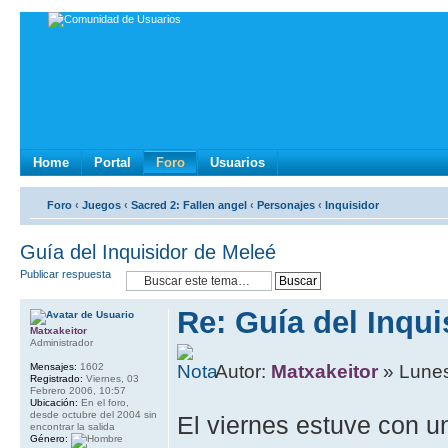
Home
Portal
Foro
Usuarios
Foro
‹
Juegos
‹
Sacred 2: Fallen angel
‹
Personajes
‹
Inquisidor
Guía del Inquisidor de Meleé
Publicar respuesta
Re: Guía del Inqui
Matxakeitor
Administrador
Mensajes:
1602
Autor:
Matxakeitor
» Lunes
Registrado:
Viernes, 03
Febrero 2006, 10:57
Ubicación:
En el foro,
desde octubre del 2004 sin
El viernes estuve con un
encontrar la salida
Género: