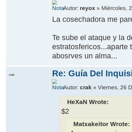
Autor:
reyox
» Miércoles, 
La cosechadora me pare
Te sube el ataque y la d
estratosfericos...aparte
abosrves un alma...
Re: Guía Del Inquis
crak
Autor:
crak
» Viernes, 26 D
HeXaN Wrote:
$2
Matxakeitor Wrote: