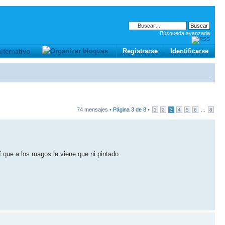
Búsqueda avanzada
Registrarse
Identificarse
74 mensajes •
Página
3
de
8
•
...
1
2
3
4
5
6
8
í que a los magos le viene que ni pintado