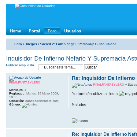
Home
Portal
Foro
Usuarios
Foro
‹
Juegos
‹
Sacred 2: Fallen angel
‹
Personajes
‹
Inquisidor
Inquisidor De Infierno Nefario Y Supremacia Ast
Publicar respuesta
Re: Inquisidor De Infierno
FINALFANTASYLERO
Autor:
FINALFANTASYLERO
» Sábado
Mensajes:
1
Yo también utilizo a Testa
Registrado:
Martes, 19 Mayo 2009,
18:56
Ubicación:
lapandadelcentollo.com
Saludos
Género:
Re: Inquisidor De Infierno Ne