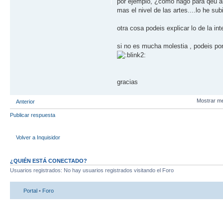
por ejemplo, ¿como hago para qeu al 
mas el nivel de las artes....lo he sub
otra cosa podeis explicar lo de la i
si no es mucha molestia , podeis pon
gracias
Mostrar m
Anterior
Publicar respuesta
Volver a Inquisidor
¿QUIÉN ESTÁ CONECTADO?
Usuarios registrados: No hay usuarios registrados visitando el Foro
Portal
•
Foro