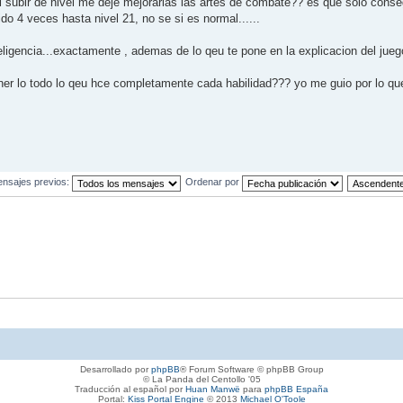
subir de nivel me deje mejorarlas las artes de combate?? es que solo consegu
ido 4 veces hasta nivel 21, no se si es normal......
nteligencia...exactamente , ademas de lo qeu te pone en la explicacion del ju
er lo todo lo qeu hce completamente cada habilidad??? yo me guio por lo que 
ensajes previos:
Ordenar por
Desarrollado por
phpBB
® Forum Software © phpBB Group
© La Panda del Centollo '05
Traducción al español por
Huan Manwë
para
phpBB España
Portal:
Kiss Portal Engine
© 2013
Michael O'Toole