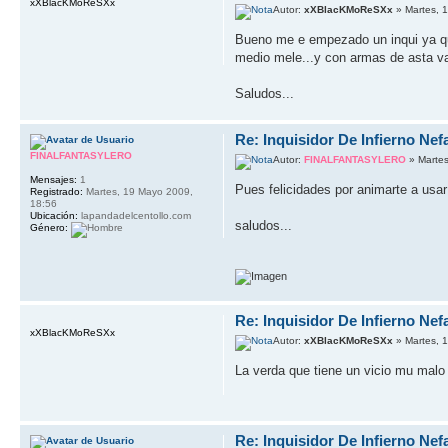
xXBlacKMoReSXx
Autor:
xXBlacKMoReSXx
» Martes, 
Bueno me e empezado un inqui ya qu
medio mele...y con armas de asta va 
Saludos...
Re: Inquisidor De Infierno Ne
FINALFANTASYLERO
Autor:
FINALFANTASYLERO
» Martes
Mensajes:
1
Pues felicidades por animarte a usar
Registrado:
Martes, 19 Mayo 2009,
18:56
Ubicación:
lapandadelcentollo.com
saludos...
Género:
Re: Inquisidor De Infierno Ne
xXBlacKMoReSXx
Autor:
xXBlacKMoReSXx
» Martes, 
La verda que tiene un vicio mu mal
Re: Inquisidor De Infierno Ne