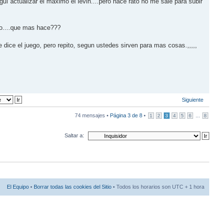
í actualizar el maximo el levin....pero hace rato no me sale para subir
ego....que mas hace???
dice el juego, pero repito, segun ustedes sirven para mas cosas.,,,,,
Siguiente
74 mensajes •
Página
3
de
8
•
...
1
2
3
4
5
6
8
Saltar a:
El Equipo
•
Borrar todas las cookies del Sitio
• Todos los horarios son UTC + 1 hora