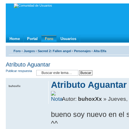
Home
Portal
Foro
Usuarios
Foro
‹
Juegos
‹
Sacred 2: Fallen angel
‹
Personajes
‹
Alta Elfa
Atributo Aguantar
Publicar respuesta
Atributo Aguantar
buhoxXx
Autor:
buhoxXx
» Jueves, 
bueno soy nuevo en el s
^^