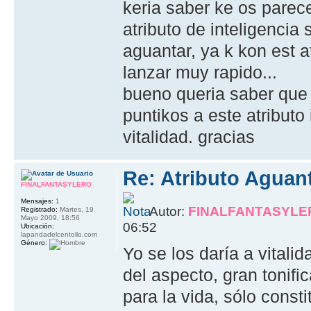
keria saber ke os parece
atributo de inteligenci
aguantar, ya k kon est a
lanzar muy rapido...
bueno queria saber que 
puntikos a este atribut
vitalidad. gracias
Re: Atributo Aguan
FINALFANTASYLERO
Mensajes:
1
Autor:
FINALFANTASYLE
Registrado:
Martes, 19
Mayo 2009, 18:56
06:52
Ubicación:
lapandadelcentollo.com
Género:
Yo se los daría a vitali
del aspecto, gran tonifi
para la vida, sólo consti