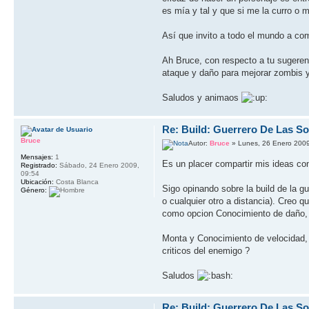
es mía y tal y que si me la curro o m
Así que invito a todo el mundo a c
Ah Bruce, con respecto a tu sugerenc
ataque y daño para mejorar zombis y
Saludos y animaos
Re: Build: Guerrero De Las S
Bruce
Autor:
Bruce
» Lunes, 26 Enero 2009
Mensajes:
1
Es un placer compartir mis ideas co
Registrado:
Sábado, 24 Enero 2009,
09:54
Ubicación:
Costa Blanca
Sigo opinando sobre la build de la g
Género:
o cualquier otro a distancia). Creo
como opcion Conocimiento de daño,
Monta y Conocimiento de velocidad, 
criticos del enemigo ?
Saludos
Re: Build: Guerrero De Las S