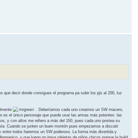
s que decir donde consigues el programa pa subir los pjs al 200, luz
almente
. Deberíamos cada uno crearnos un SW macero,
 es el único personaje que puede usar las armas más potentes: las
ltos, y con altos me refiero a más del 150, pues cada uno postea su
 guía. Cuando se junten un buen montón pues empezamos a discutir
 y entre todos haremos un SW poderoso. La forma más divertida y
 Menganico, y que luego no haya rabietas de niños chicos porque la build