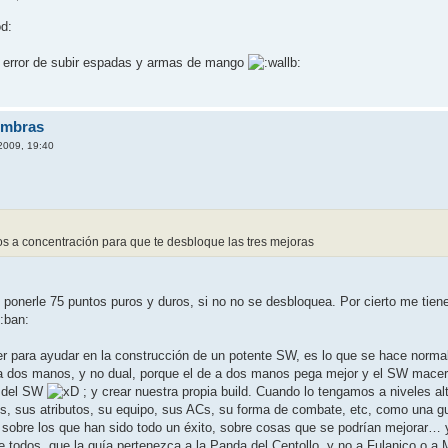
o error de subir espadas y armas de mango
ombras
2009, 19:40
s a concentración para que te desbloque las tres mejoras
 ponerle 75 puntos puros y duros, si no no se desbloquea. Por cierto me tiene
r para ayudar en la construcción de un potente SW, es lo que se hace norm
a dos manos, y no dual, porque el de a dos manos pega mejor y el SW macero
e del SW
; y crear nuestra propia build. Cuando lo tengamos a niveles a
tos, sus atributos, su equipo, sus ACs, su forma de combate, etc, como una
 sobre los que han sido todo un éxito, sobre cosas que se podrían mejorar…
e todos, que la guía pertenezca a la Panda del Centollo, y no a Fulanico o a