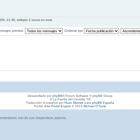
009, 21:36, editado 2 veces en total
ensajes previos:
Ordenar por
Desarrollado por
phpBB
® Forum Software © phpBB Group
© La Panda del Centollo '05
Traducción al español por
Huan Manwë
para
phpBB España
Portal:
Kiss Portal Engine
© 2013
Michael O'Toole
omentarios son de sus respectivos autores.