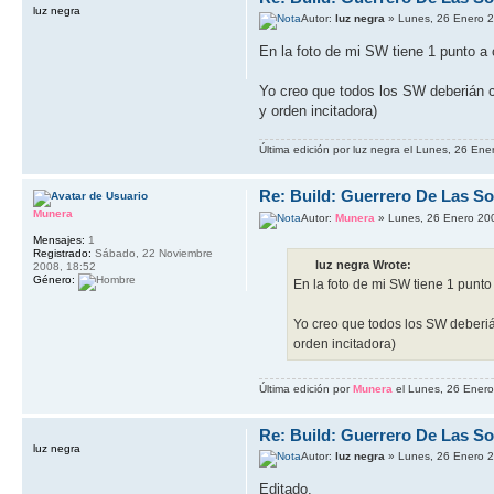
luz negra
Autor:
luz negra
» Lunes, 26 Enero 2
En la foto de mi SW tiene 1 punto a 
Yo creo que todos los SW deberián co
y orden incitadora)
Última edición por luz negra el Lunes, 26 Ene
Re: Build: Guerrero De Las S
Munera
Autor:
Munera
» Lunes, 26 Enero 20
Mensajes:
1
Registrado:
Sábado, 22 Noviembre
luz negra Wrote:
2008, 18:52
Género:
En la foto de mi SW tiene 1 punto
Yo creo que todos los SW deberiá
orden incitadora)
Última edición por
Munera
el Lunes, 26 Enero
Re: Build: Guerrero De Las S
luz negra
Autor:
luz negra
» Lunes, 26 Enero 2
Editado.