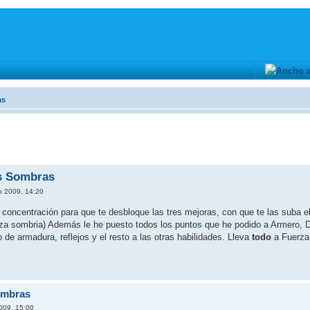
as
as Sombras
o 2009, 14:20
 concentración para que te desbloque las tres mejoras, con que te las suba e
reza sombria) Además le he puesto todos los puntos que he podido a Armero,
 de armadura, reflejos y el resto a las otras habilidades. Lleva
todo
a Fuerza
ombras
009, 15:00