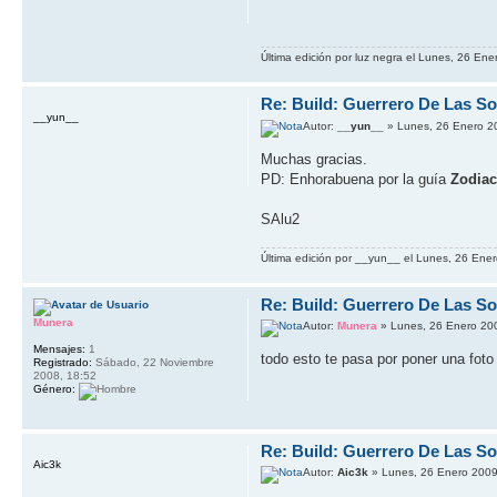
Última edición por luz negra el Lunes, 26 Ene
Re: Build: Guerrero De Las S
__yun__
Autor:
__yun__
» Lunes, 26 Enero 2
Muchas gracias.
PD: Enhorabuena por la guía
Zodia
SAlu2
Última edición por __yun__ el Lunes, 26 Ener
Re: Build: Guerrero De Las S
Munera
Autor:
Munera
» Lunes, 26 Enero 20
Mensajes:
1
todo esto te pasa por poner una fot
Registrado:
Sábado, 22 Noviembre
2008, 18:52
Género:
Re: Build: Guerrero De Las S
Aic3k
Autor:
Aic3k
» Lunes, 26 Enero 2009