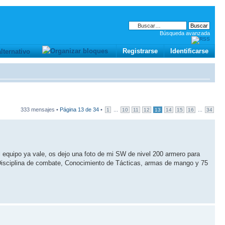
Búsqueda avanzada
Registrarse
Identificarse
333 mensajes •
Página
13
de
34
•
...
...
1
10
11
12
13
14
15
16
34
l equipo ya vale, os dejo una foto de mi SW de nivel 200 armero para
 Disciplina de combate, Conocimiento de Tácticas, armas de mango y 75