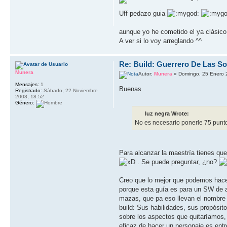
Uff pedazo guia
aunque yo he cometido el ya clásic
A ver si lo voy arreglando ^^
Re: Build: Guerrero De Las S
Munera
Autor:
Munera
» Domingo, 25 Enero 
Mensajes:
1
Buenas
Registrado:
Sábado, 22 Noviembre
2008, 18:52
Género:
luz negra Wrote:
No es necesario ponerle 75 punto
Para alcanzar la maestría tienes que
. Se puede preguntar, ¿no?
Creo que lo mejor que podemos hace
porque esta guía es para un SW de 
mazas, que pa eso llevan el nombr
build: Sus habilidades, sus propósi
sobre los aspectos que quitaríamos,
eficaz de hacer un personaje es entr