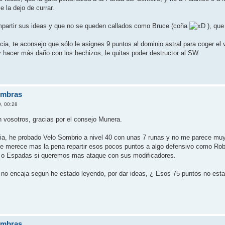
e la dejo de currar.
ompartir sus ideas y que no se queden callados como Bruce (coña
), que
ia, te aconsejo que sólo le asignes 9 puntos al dominio astral para coger el
 hacer más daño con los hechizos, le quitas poder destructor al SW.
ombras
, 00:28
n vosotros, gracias por el consejo Munera.
uia, he probado Velo Sombrio a nivel 40 con unas 7 runas y no me parece muy 
 que merece mas la pena repartir esos pocos puntos a algo defensivo como Ro
 o Espadas si queremos mas ataque con sus modificadores.
no encaja segun he estado leyendo, por dar ideas, ¿ Esos 75 puntos no estar
ombras