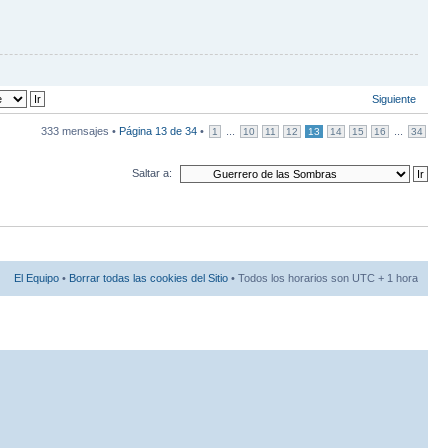
Siguiente
333 mensajes •
Página
13
de
34
•
...
...
1
10
11
12
13
14
15
16
34
Saltar a:
El Equipo
•
Borrar todas las cookies del Sitio
• Todos los horarios son UTC + 1 hora