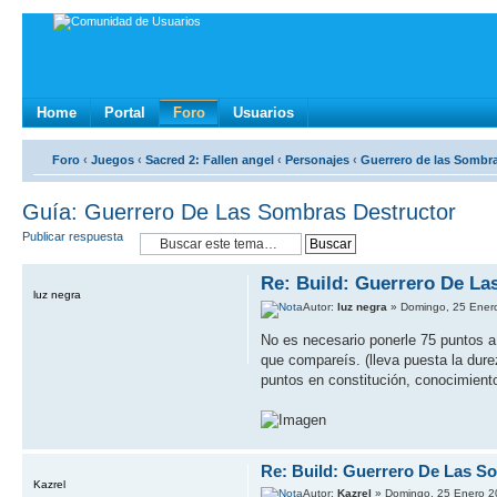
Home
Portal
Foro
Usuarios
Foro
‹
Juegos
‹
Sacred 2: Fallen angel
‹
Personajes
‹
Guerrero de las Sombr
Guía: Guerrero De Las Sombras Destructor
Publicar respuesta
Re: Build: Guerrero De L
luz negra
Autor:
luz negra
» Domingo, 25 Ener
No es necesario ponerle 75 puntos a
que compareís. (lleva puesta la du
puntos en constitución, conocimiento
Re: Build: Guerrero De Las S
Kazrel
Autor:
Kazrel
» Domingo, 25 Enero 2