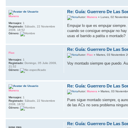
Re: Guía: Guerrero De Las So
Munera
Autor:
Munera
» Lunes, 02 Noviembr
Mensajes:
1
Empujar lo que es empujar siempre. 
Registrado:
Sábado, 22 Noviembre
2008, 18:52
cuando se consigue empujar no hay n
Género:
usas el barrido a patita o montado?
Re: Guía: Guerrero De Las So
Flax
Autor:
Flax
» Martes, 03 Noviembre 2
Mensajes:
1
Voy montado siempre que puedo. Aun
Registrado:
Domingo, 05 Julio 2009,
21:52
Género:
Re: Guía: Guerrero De Las So
Munera
Autor:
Munera
» Martes, 03 Noviembr
Mensajes:
1
Pues sigue montado siempre, q aunq 
Registrado:
Sábado, 22 Noviembre
2008, 18:52
de las ACs no sera problema ningun
Género:
Re: Guía: Guerrero De Las So
jorge mps