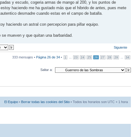
spadas y escudo, cogeria armas de mango al 200, y los puntos de
me estoy haciendo me ha gustado más que el hibrido de antes, pues mete
n autentico desmadre cuando estas en el campo de batalla.
oy haciendo un astral con percepcion para pillar equipo.
ue se mueven y que quitan una barbaridad.
Siguiente
333 mensajes •
Página
26
de
34
•
...
...
1
23
24
25
26
27
28
29
34
Saltar a:
El Equipo
•
Borrar todas las cookies del Sitio
• Todos los horarios son UTC + 1 hora