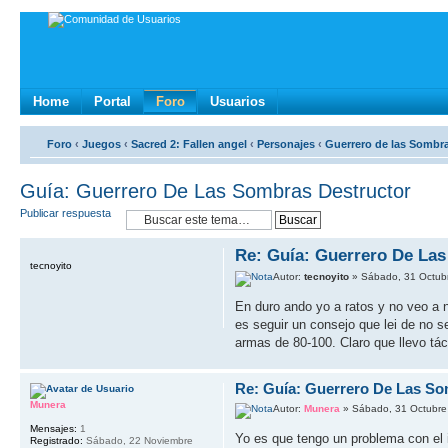
Home
Portal
Foro
Usuarios
Foro
‹
Juegos
‹
Sacred 2: Fallen angel
‹
Personajes
‹
Guerrero de las Sombr
Guía: Guerrero De Las Sombras Destructor
Publicar respuesta
Re: Guía: Guerrero De La
tecnoyito
Autor:
tecnoyito
» Sábado, 31 Octub
En duro ando yo a ratos y no veo a n
es seguir un consejo que lei de no s
armas de 80-100. Claro que llevo tác
Re: Guía: Guerrero De Las So
Munera
Autor:
Munera
» Sábado, 31 Octubre
Mensajes:
1
Yo es que tengo un problema con el 
Registrado:
Sábado, 22 Noviembre