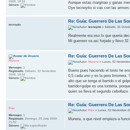
2008, 18:52
Aunque estas marginao y ganas meno
Género:
Oye tecnoyito si vas con las armors a
Re: Guía: Guerrero De Las So
tecnoyito
Autor:
tecnoyito
» Sábado, 31 Octub
Realmente era eso lo que queria deci
Mi guerrero va así forjado y llevo 32
Re: Guía: Guerrero De Las So
Munera
Autor:
Munera
» Lunes, 02 Noviembr
Mensajes:
1
Bueno pues haciendo el tonto he enc
Registrado:
Sábado, 22 Noviembre
2008, 18:52
0,5 cada uno y es la pera limonera. 
Género:
alto que se tenga el barrido o el go
barrido+golpe es una tonteria, porq
quien se lleva el segundo cebollaz
Re: Guía: Guerrero De Las So
Flax
Autor:
Flax
» Lunes, 02 Noviembre 2
Mensajes:
1
Munera, a que nivel empieza a funci
Registrado:
Domingo, 05 Julio 2009,
21:52
Género: