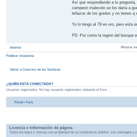
Así que respondiendo a tu pregunta
campeon malevolo se los daría a gue
leñazos de los gordos y no tienes q
Yo lo tengo al 79 en oro, pero esta 
PD: Por cierto la region del bosque
Mostrar m
Anterior
Publicar respuesta
Volver a Guerrero de las Sombras
¿QUIÉN ESTÁ CONECTADO?
Usuarios registrados: No hay usuarios registrados visitando el Foro
Portal
•
Foro
Licencia e Información de página
Todos los logos y marcas son propiedad de su respectivos dueños. Los mensajes y c