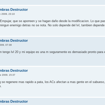
mbras Destructor
e 2009, 23:10
Empujar, que se aporreen y se hagan daño desde la modificacion. Lo que pas
ingun enemigo detras no se nota. No solo depende del lvl, tambien depende 
mbras Destructor
009, 07:39
 tengo lvl 20 y mi equipo es una m seguramente es demasiado pronto para e
mbras Destructor
e 2009, 15:37
se regenere mas rapido a pata, los ACs afectan a mas gente en el sabueso, 
o.
mbras Destructor