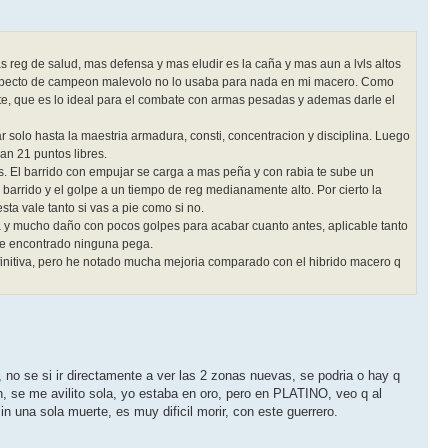
reg de salud, mas defensa y mas eludir es la caña y mas aun a lvls altos
 aspecto de campeon malevolo no lo usaba para nada en mi macero. Como
e, que es lo ideal para el combate con armas pesadas y ademas darle el
r solo hasta la maestria armadura, consti, concentracion y disciplina. Luego
an 21 puntos libres.
. El barrido con empujar se carga a mas peña y con rabia te sube un
 barrido y el golpe a un tiempo de reg medianamente alto. Por cierto la
ta vale tanto si vas a pie como si no.
 y mucho daño con pocos golpes para acabar cuanto antes, aplicable tanto
 he encontrado ninguna pega.
definitiva, pero he notado mucha mejoria comparado con el hibrido macero q
no se si ir directamente a ver las 2 zonas nuevas, se podria o hay q
 se me avilito sola, yo estaba en oro, pero en PLATINO, veo q al
n una sola muerte, es muy dificil morir, con este guerrero.