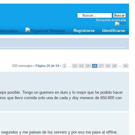
Búsqueda avanzada
Registrarse
Identificarse
333 mensajes •
Página
26
de
34
•
...
...
1
23
24
25
26
27
28
29
34
ejor posible. Tengo un guerrero en duro y lo mejor que he podido hacer
deciros que llevo comida solo una de cada y doy meneos de 650-800 con
 segundos y me patean de los servers y por eso me pase al offline.