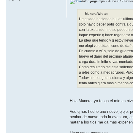
Autor:
jorge mps
» Jueves, 12 Novie
Munera Wrote:
He estado haciendo builds ultima
solo hay q beber potis contra a
con la expansion no se pueden c
toque experto q hace regenerar 
La idea que tengo y q estoy lleva
me elegi velocidad, cono de daño 
En cuanto a ACs, solo de guerrer
huevo el daño del proximo ataque,
carga dura infinito si vas montad
Como resultado me esta saliendo
a jefes como a megagrupos. Pract
Todavia lo tengo al setenta y alg
tenia antes q era mas o menos com
Hola Munera, yo tengo el mio en niv
Veo q has hecho uno nuevo jejeje, pe
acabar de nuevo toda la aventura, e
matar a los tios me da mas experienc
Llevo estas maestrias.