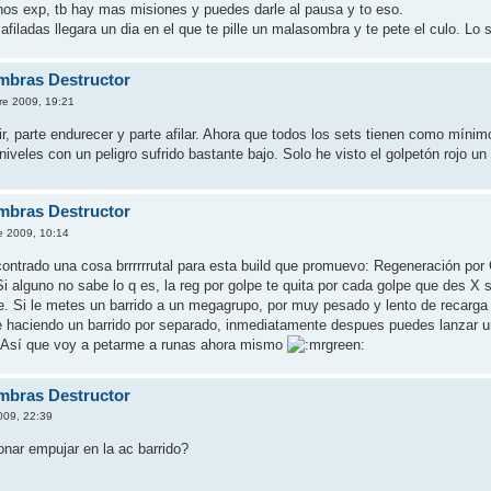
s exp, tb hay mas misiones y puedes darle al pausa y to eso.
filadas llegara un dia en el que te pille un malasombra y te pete el culo. Lo 
mbras Destructor
re 2009, 19:21
r, parte endurecer y parte afilar. Ahora que todos los sets tienen como míni
 niveles con un peligro sufrido bastante bajo. Solo he visto el golpetón rojo 
mbras Destructor
e 2009, 10:14
ontrado una cosa brrrrrrutal para esta build que promuevo: Regeneración por
Si alguno no sabe lo q es, la reg por golpe te quita por cada golpe que des X
lpe. Si le metes un barrido a un megagrupo, por muy pesado y lento de recarga
ue haciendo un barrido por separado, inmediatamente despues puedes lanzar 
o. Así que voy a petarme a runas ahora mismo
mbras Destructor
009, 22:39
onar empujar en la ac barrido?