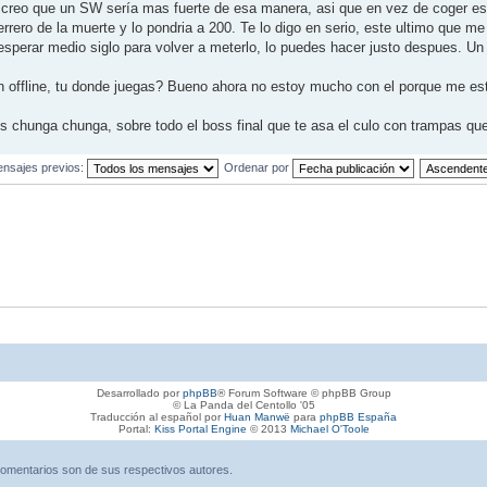
, creo que un SW sería mas fuerte de esa manera, asi que en vez de coger e
rrero de la muerte y lo pondria a 200. Te lo digo en serio, este ultimo que 
 esperar medio siglo para volver a meterlo, lo puedes hacer justo despues. U
en offline, tu donde juegas? Bueno ahora no estoy mucho con el porque me est
 es chunga chunga, sobre todo el boss final que te asa el culo con trampas q
ensajes previos:
Ordenar por
Desarrollado por
phpBB
® Forum Software © phpBB Group
© La Panda del Centollo '05
Traducción al español por
Huan Manwë
para
phpBB España
Portal:
Kiss Portal Engine
© 2013
Michael O'Toole
omentarios son de sus respectivos autores.