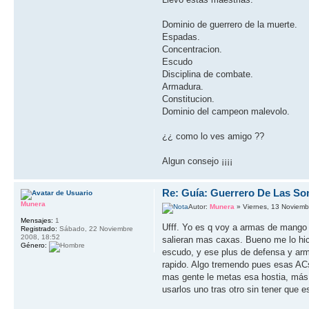
Dominio de guerrero de la muerte.
Espadas.
Concentracion.
Escudo
Disciplina de combate.
Armadura.
Constitucion.
Dominio del campeon malevolo.
¿¿ como lo ves amigo ??
Algun consejo ¡¡¡¡
Re: Guía: Guerrero De Las So
Munera
Autor:
Munera
» Viernes, 13 Noviemb
Mensajes:
1
Ufff. Yo es q voy a armas de mango 
Registrado:
Sábado, 22 Noviembre
2008, 18:52
salieran mas caxas. Bueno me lo hic
Género:
escudo, y ese plus de defensa y arm
rapido. Algo tremendo pues esas ACs
mas gente le metas esa hostia, más
usarlos uno tras otro sin tener que 