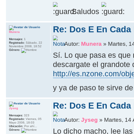
Saludos
Re: Dos E En Cada
Munera
Mensajes:
1
Autor:
Munera
» Martes, 14
Registrado:
Sábado, 22
Noviembre 2008, 18:52
Género:
Sí. Lo que pasa es que 
descargate el grandote d
http://es.nzone.com/obj
y ya de paso te sirve d
Re: Dos E En Cada
Jyseg
Mensajes:
323
Autor:
Jyseg
» Martes, 14 
Registrado:
Viernes, 05
Mayo 2006, 18:03
Ubicación:
Por ahí...
Lo dicho macho, lee las
Género: