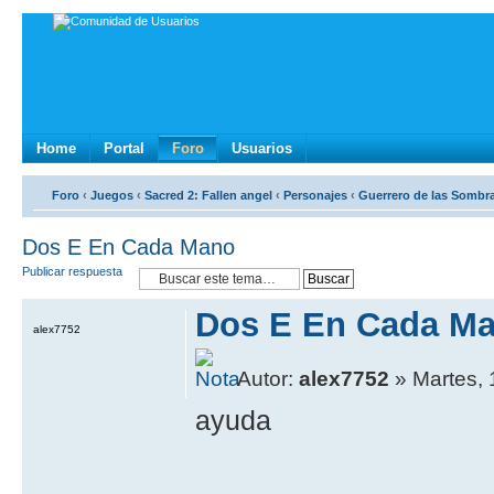
Home
Portal
Foro
Usuarios
Foro
‹
Juegos
‹
Sacred 2: Fallen angel
‹
Personajes
‹
Guerrero de las Sombr
Dos E En Cada Mano
Publicar respuesta
Dos E En Cada M
alex7752
Autor:
alex7752
» Martes, 
ayuda