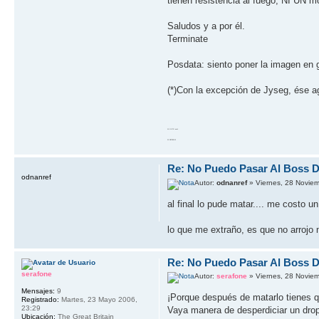
tienen resistencia al fuego, NI UN mon
Saludos y a por él.
Terminate
Posdata: siento poner la imagen en 
(*)Con la excepción de Jyseg, ése a
10 GOTO work
20 RETURN 10
Re: No Puedo Pasar Al Boss De
odnanref
Autor:
odnanref
» Viernes, 28 Novie
al final lo pude matar.... me costo u
lo que me extraño, es que no arrojo n
Re: No Puedo Pasar Al Boss De
serafone
Autor:
serafone
» Viernes, 28 Novie
Mensajes:
9
¡Porque después de matarlo tienes qu
Registrado:
Martes, 23 Mayo 2006,
23:29
Vaya manera de desperdiciar un drop
Ubicación:
The Great Britain