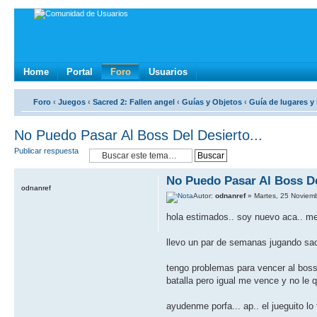
Home
Portal
Foro
Usuarios
Foro
‹
Juegos
‹
Sacred 2: Fallen angel
‹
Guías y Objetos
‹
Guía de lugares 
No Puedo Pasar Al Boss Del Desierto...
Publicar respuesta
No Puedo Pasar Al Boss De
odnanref
Autor:
odnanref
» Martes, 25 Noviem
hola estimados.. soy nuevo aca.. me 
llevo un par de semanas jugando sacr
tengo problemas para vencer al boss 
batalla pero igual me vence y no le 
ayudenme porfa... ap.. el jueguito lo