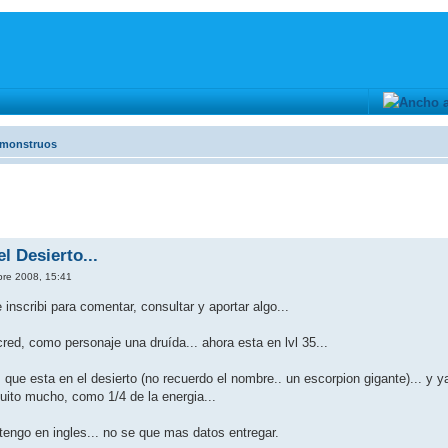
y monstruos
l Desierto...
bre 2008, 15:41
inscribi para comentar, consultar y aportar algo...
ed, como personaje una druída... ahora esta en lvl 35...
que esta en el desierto (no recuerdo el nombre.. un escorpion gigante)... y y
quito mucho, como 1/4 de la energia...
 tengo en ingles... no se que mas datos entregar.