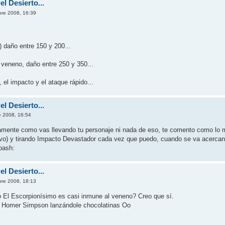
l Desierto...
bre 2008, 16:39
 daño entre 150 y 200...
 veneno, daño entre 250 y 350...
el impacto y el ataque rápido...
l Desierto...
e 2008, 16:54
mente como vas llevando tu personaje ni nada de eso, te comento como lo m
ivo) y tirando Impacto Devastador cada vez que puedo, cuando se va acercan
l Desierto...
bre 2008, 18:13
o El Escorpionísimo es casi inmune al veneno? Creo que sí.
a Homer Simpson lanzándole chocolatinas Oo