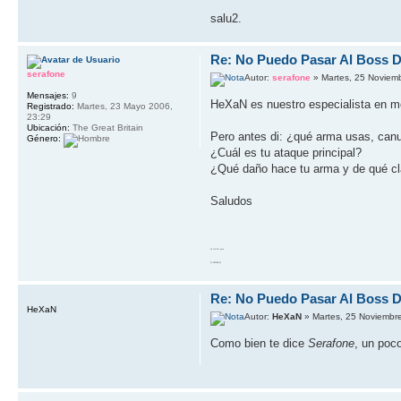
salu2.
Re: No Puedo Pasar Al Boss De
serafone
Autor:
serafone
» Martes, 25 Noviem
Mensajes:
9
HeXaN es nuestro especialista en m
Registrado:
Martes, 23 Mayo 2006,
23:29
Ubicación:
The Great Britain
Pero antes di: ¿qué arma usas, canu
Género:
¿Cuál es tu ataque principal?
¿Qué daño hace tu arma y de qué cla
Saludos
10 GOTO work
20 RETURN 10
Re: No Puedo Pasar Al Boss De
HeXaN
Autor:
HeXaN
» Martes, 25 Noviembr
Como bien te dice
Serafone
, un poc