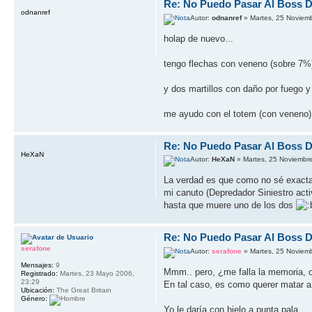
Re: No Puedo Pasar Al Boss De
odnanref
Autor:
odnanref
» Martes, 25 Noviem
holap de nuevo...
tengo flechas con veneno (sobre 7%)
y dos martillos con daño por fuego y
me ayudo con el totem (con veneno), 
Re: No Puedo Pasar Al Boss De
HeXaN
Autor:
HeXaN
» Martes, 25 Noviembr
La verdad es que como no sé exacta
mi canuto (Depredador Siniestro act
hasta que muere uno de los dos
Re: No Puedo Pasar Al Boss De
serafone
Autor:
serafone
» Martes, 25 Noviem
Mensajes:
9
Mmm.. pero, ¿me falla la memoria, 
Registrado:
Martes, 23 Mayo 2006,
23:29
En tal caso, es como querer matar 
Ubicación:
The Great Britain
Género:
Yo le daría con hielo a punta pala.