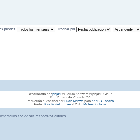
es previos:
Ordenar por
Desarrollado por
phpBB
® Forum Software © phpBB Group
© La Panda del Centollo '05
Traducción al español por
Huan Manwë
para
phpBB España
Portal:
Kiss Portal Engine
© 2013
Michael O'Toole
omentarios son de sus respectivos autores.