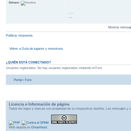
Género:
10 GOTO work
20 RETURN 10
Mostrar mensaj
Publicar respuesta
Volver a Guía de lugares y monstruos
¿QUIÉN ESTÁ CONECTADO?
Usuarios registrados: No hay usuarios registrados visitando el Foro
Portal
•
Foro
Licencia e Información de página
Todos los logos y marcas son propiedad de su respectivos dueños. Los mensajes y c
Web alojada en
Dreamhost
.