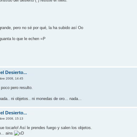
struo del desierto (*) resiste el hielo.
grande, pero no sé por qué, la ha subido así Oo
guanta lo que le echen =P
l Desierto...
mbre 2008, 14:45
n poco pero resulto.
ada.. ni objetos.. ni monedas de oro... nada...
l Desierto...
mbre 2008, 15:13
e tocarlo! Así le prendes fuego y salen los objetos.
... ains