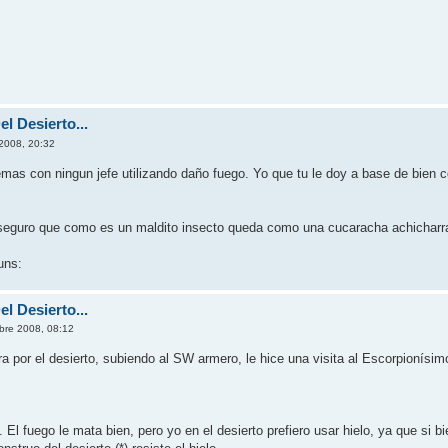
l Desierto...
2008, 20:32
mas con ningun jefe utilizando daño fuego. Yo que tu le doy a base de bien c
e seguro que como es un maldito insecto queda como una cucaracha achichar
l Desierto...
bre 2008, 08:12
por el desierto, subiendo al SW armero, le hice una visita al Escorpionísim
 El fuego le mata bien, pero yo en el desierto prefiero usar hielo, ya que si 