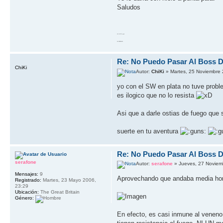
Saludos
10 GOTO work
20 RETURN 10
Re: No Puedo Pasar Al Boss De
ChiKi
Autor:
ChiKi
» Martes, 25 Noviembre 
yo con el SW en plata no tuve proble
es ilogico que no lo resista
Asi que a darle ostias de fuego qu
suerte en tu aventura
Re: No Puedo Pasar Al Boss De
serafone
Autor:
serafone
» Jueves, 27 Noviem
Mensajes:
9
Aprovechando que andaba media hora 
Registrado:
Martes, 23 Mayo 2006,
23:29
Ubicación:
The Great Britain
Género:
En efecto, es casi inmune al veneno.