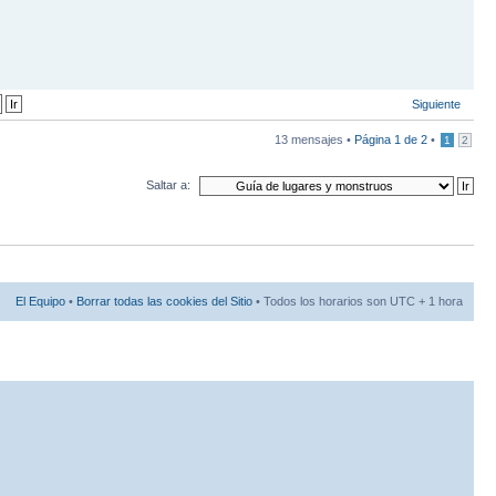
Siguiente
13 mensajes •
Página
1
de
2
•
1
2
Saltar a:
El Equipo
•
Borrar todas las cookies del Sitio
• Todos los horarios son UTC + 1 hora